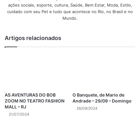
ações sociais, esporte, cultura, Saúde, Bem Estar, Moda, Estilo,
Agenda Cultural
cuidado com seu Pet e tudo que acontece no Rio, no Brasil e no
Mundo.
Agenda Cultural do Rio de Janeiro
cultura
cultural
eventos
Artigos relacionados
Noticias do Rio
Noticias do Rio de Janeiro
Rio
Rio de Janeiro
RJ
Ultimas Noticias do Rio
Ultimas Noticias do Rio de Janeiro
AS AVENTURAS DO BOB
O Banquete, de Mario de
ZOOM NO TEATRO FASHION
Andrade – 29/09 – Domingo
MALL – RJ
26/09/2024
21/07/2024