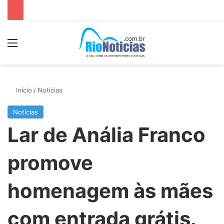
Menu
P
Início
/
Notícias
Notícias
Lar de Anália Franco
promove
homenagem às mães
com entrada grátis.