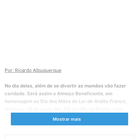
Por: Ricardo Albuquerque
No dia delas, além de se divertir as mamães vão fazer
caridade. Será assim o Almoço Beneficente, em
homenagem ao Dia das Mães do
Lar de Anália Franco
,
domingo, 08 de maio, das 12h às 16h, no Rocha, com
entrada grátis e show de MPB do grupo “Alegria de
Mostrar mais
Viver”(foto).
Para ajudar o orfanato a continuar o
trabalho de auxílio às 80 meninas, de 3 a 15 anos, com