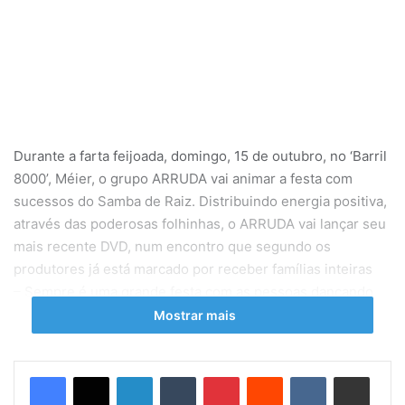
Durante a farta feijoada, domingo, 15 de outubro, no ‘Barril
8000’, Méier, o grupo ARRUDA vai animar a festa com
sucessos do Samba de Raiz. Distribuindo energia positiva,
através das poderosas folhinhas, o ARRUDA vai lançar seu
mais recente DVD, num encontro que segundo os
produtores já está marcado por receber famílias inteiras
– Sempre é uma grande festa com as pessoas dançando,
cantando e crianças se divertindo. Esse foi nosso maior
Mostrar mais
objetivo produzir um encontro saudável e alegre – lembra
o produtor Pedrinho Fernandes.
Linkedin
Tumblr
Pinterest
Reddit
VK
Compartilhar via e-mail
Com a talentosa e elegante Cantora Maria Menezes
distribuindo galhinhos de arruda junto com seus colegas, o