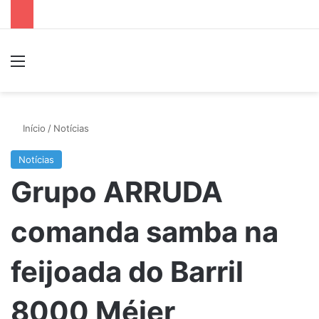
Menu
P
Início
/
Notícias
Notícias
Grupo ARRUDA
comanda samba na
feijoada do Barril
8000 Méier