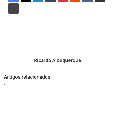
Imprimir
ARRUDA apresenta canções de Cartola, João Nogueira,
Xande de Pilares e músicas autorais como a conhecida
“Berenice” que não pode faltar nos shows.
SERVIÇO
Grupo ARRUDA – Feijoada “Amigos SUB 50” – DOMINGO,
15 DE OUTUBRO das a partir das 14h
BARRIL 8000, Méier– Rua Adolfo Bergamini, 371.
Ricardo Albuquerque
Tel: 3647-2126. Almoço+show: R$30,00
Artigos relacionados
Post Views:
1.022