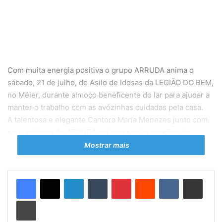
Com muita energia positiva o grupo ARRUDA anima o
sábado, 21 de julho, do Asilo de Idosas da LEGIÃO DO BEM,
no Méier, durante almoço beneficente do lar para ajudar a
manter o trabalho com as avózinhas cuidadas pela casa.
A talentosa e elegante Cantora Maria Menezes junto com
seus colegas do ARRUDA vai apresentar canções de
Cartola, João Nogueira, Xande de Pilares e músicas
Mostrar mais
autorais como a conhecida “Berenice” que não pode faltar
nos shows. Para a presidente do Lar, uma ajuda mais do
Linkedin
Tumblr
Pinterest
Reddit
VK
Compartilhar via e-mail
que necessária.
– Sempre destaco que é graças a estes maravilhosos
Imprimir
artistas e ao público que vem prestigiar nosso almoço que
podemos continuar nosso lindo trabalho, pois como todos