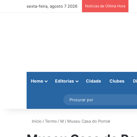
sexta-feira, agosto 7 2026
Notícias de Última Hora
Home
Editorias
Cidade
Clubes
D
Facebook
X
Instagram
Barra Lateral
Início
/
Termo
/
M
/
Museu Casa do Pontal