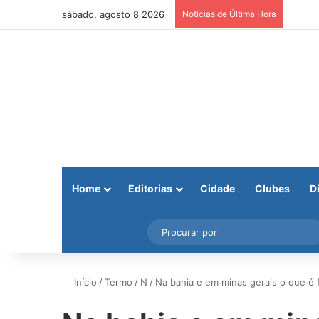
sábado, agosto 8 2026
Notícias de Última Hora
Home
Editorias
Cidade
Clubes
D
Facebook
X
Instagram
Barra Lateral
Início
/
Termo
/
N
/
Na bahia e em minas gerais o que é f