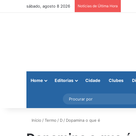
sábado, agosto 8 2026
Notícias de Última Hora
Home
Editorias
Cidade
Clubes
D
Facebook
X
Instagram
Barra Lateral
Início
/
Termo
/
D
/
Dopamina o que é