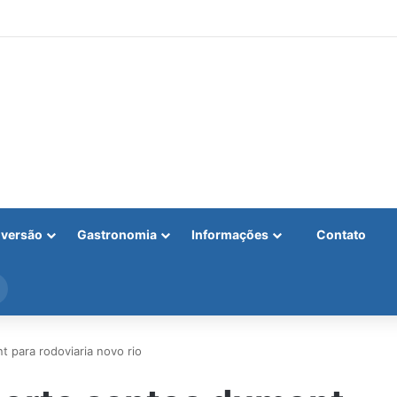
iversão
Gastronomia
Informações
Contato
Procurar
por
 para rodoviaria novo rio