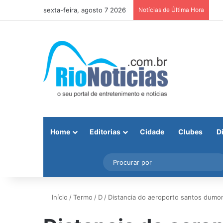
sexta-feira, agosto 7 2026
Notícias de Última Hora
Home
Editorias
Cidade
Clubes
D
Facebook
X
Instagram
Barra Lateral
Início
/
Termo
/
D
/
Distancia do aeroporto santos dumont