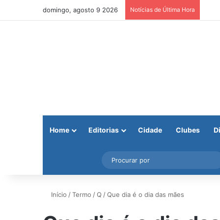
domingo, agosto 9 2026
Notícias de Última Hora
Home
Editorias
Cidade
Clubes
D
Facebook
X
Instagram
Barra Lateral
Início
/
Termo
/
Q
/
Que dia é o dia das mães