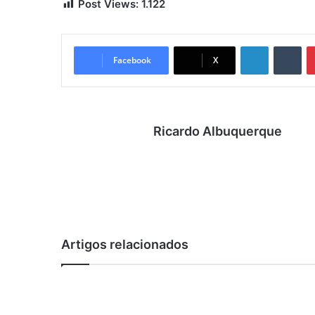
Post Views:
1.122
Linkedin
Tumblr
Facebook
X
Ricardo Albuquerque
Artigos relacionados