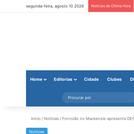
segunda-feira, agosto 10 2026
Notícias de Última Hora
Home
Editorias
Cidade
Clubes
D
Facebook
X
Instagram
Barra Lateral
Início
/
Notícias
/
Forrozão no Mackenzie apresenta DE
Notícias