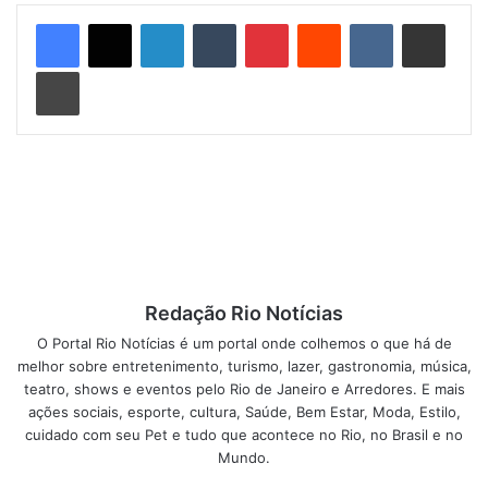
Linkedin
Tumblr
Pinterest
Reddit
VK
Compartilhar via e-mail
Imprimir
Entre muitos detalhes e preços que combatem a
concorrência, destaque pra Arena Game para os clientes e
visitantes degustarem os novos jogos do mercado,
Redação Rio Notícias
podendo 4 pessoas jogar na arena por vez.
O Portal Rio Notícias é um portal onde colhemos o que há de
melhor sobre entretenimento, turismo, lazer, gastronomia, música,
A menina dos olhos do empresário, o Ultra Box Retrô, tem
teatro, shows e eventos pelo Rio de Janeiro e Arredores. E mais
destaque no centro da loja, também com aparelhos
ações sociais, esporte, cultura, Saúde, Bem Estar, Moda, Estilo,
disponíveis para os clientes.
cuidado com seu Pet e tudo que acontece no Rio, no Brasil e no
Mundo.
Outra sensação e que em menos de dois dias esgotaram, é