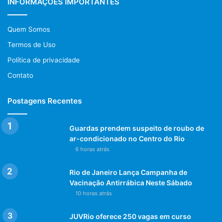
INFORMAÇÕES IMPORTANTES
vem.
Quem Somos
A primeira loja está se transformando em assistência
Termos de Uso
técnica, a do Shopping Popular de Bangu continua a todo
vapor e a nova loja, veio para fazer diferença no bairro e
Política de privacidade
região.
Contato
A Syncro Seg pode ser acessada pelas redes sociais, no
Postagens Recentes
instagram da loja, @syncroseg, via telefones: (21) 3268-
2256 e ainda pelo whatsapp: 21 96899-7489. Entrega no
Guardas prendem suspeito de roubo de
Rio e Grande Rio. No Estado e país, o frete é cobrado à
ar-condicionado no Centro do Rio
parte.
6 horas atrás
SERVIÇO:
Rio de Janeiro Lança Campanha de
Vacinação Antirrábica Neste Sábado
10 horas atrás
Inauguração Syncro Seg Arena Game
Dia: – 19/09
JUVRio oferece 250 vagas em curso