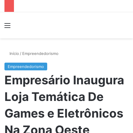
Menu
P
Início
/
Empreendedorismo
Empreendedorismo
Empresário Inaugura
Loja Temática De
Games e Eletrônicos
Na Zona Oeste