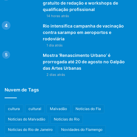
Endereço: – Avenida Mchal Fontenelle, 4.600 – Jardim
gratuito de redação e workshops de
qualificação profissional
Sulacap, Rio.
14 horas atrás
Informações: – (21) 3268-2256 e 96899-7489
Rio intensifica campanha de vacinação
(whatsapp)
contra sarampo em aeroportos e
rodoviária
Post Views:
948
1 dia atrás
Mostra ‘Renascimento Urbano’ é
Empresário Inaugura Loja Temática De Games
prorrogada até 20 de agosto no Galpão
e Eletrônicos Na Zona Oeste Carioca
das Artes Urbanas
2 dias atrás
Se Livrando Da Crise Com Vídeos Engraçados
Nuvem de Tags
SYNCRO SEG - ARENA GAME
cultura
cultural
Malvadão
Noticias do Fla
Noticias do Malvadão
Noticias do Rio
Noticias do Rio de Janeiro
Novidades do Flamengo