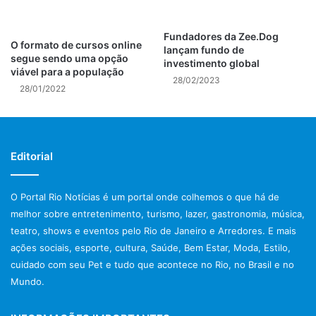
trata-se de fazer diferença. É ter paciência em ganhar
menos num produto, mas dar a chance ao comprador e
Fundadores da Zee.Dog
O formato de cursos online
vender em quantidade, com lucro no montante.” Conta
lançam fundo de
segue sendo uma opção
investimento global
Patrick SyncroSeg, como é conhecido atualmente.
viável para a população
28/02/2023
28/01/2022
Na inauguração, além de artistas performáticos, como As
Branquelas Brasileiras, Personagens da Marvel, De jogos
famosos, como Mário Bross e até um samba com Os
Gêmeos do Samba, movimentaram a Avenida Marechal
Editorial
Fontenelle.
O Portal Rio Notícias é um portal onde colhemos o que há de
Mais que faturamento, a Syncro Seg busca fazer de seus
melhor sobre entretenimento, turismo, lazer, gastronomia, música,
funcionários parceiros. Patrick vem investindo em cursos
teatro, shows e eventos pelo Rio de Janeiro e Arredores. E mais
para sua equipe e em alguns segmentos, divide o lucro
ações sociais, esporte, cultura, Saúde, Bem Estar, Moda, Estilo,
meio a meio com seus funcionários, como nos concertos
cuidado com seu Pet e tudo que acontece no Rio, no Brasil e no
de computadores, inclusive especializados na marca
Mundo.
Apple. E vai se preparar para abrir vagas para estudantes
de tecnologia em games e eletrônicos, a partir do ano que