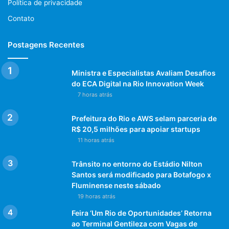
Política de privacidade
Contato
1- Dá resultados rápidos
Postagens Recentes
2-São alimentos que encontramos em casa
3-Porque não restringe o quanto comer
Ministra e Especialistas Avaliam Desafios
4- Porque não precisa fazer exercícios
do ECA Digital na Rio Innovation Week
5- A dieta te ensina e educa sua alimentação
7 horas atrás
Prefeitura do Rio e AWS selam parceria de
R$ 20,5 milhões para apoiar startups
11 horas atrás
Trânsito no entorno do Estádio Nilton
Santos será modificado para Botafogo x
Fluminense neste sábado
19 horas atrás
Feira ‘Um Rio de Oportunidades’ Retorna
Post Views:
996
ao Terminal Gentileza com Vagas de