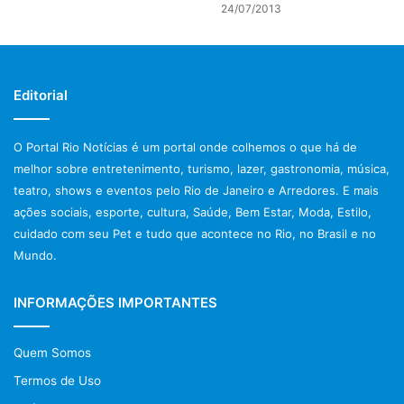
24/07/2013
Melhorar o Tônus Muscular
Cabelos, Pele e Unhas Mais Bonitos e Saudáveis
Aumento de Foco e Energia
E uma Série de outros Benefícios para a Sua Saúde
Editorial
Qual a vantagem de adquiri a
O Portal Rio Notícias é um portal onde colhemos o que há de
dieta de 21 dias?
melhor sobre entretenimento, turismo, lazer, gastronomia, música,
teatro, shows e eventos pelo Rio de Janeiro e Arredores. E mais
ações sociais, esporte, cultura, Saúde, Bem Estar, Moda, Estilo,
cuidado com seu Pet e tudo que acontece no Rio, no Brasil e no
Mundo.
INFORMAÇÕES IMPORTANTES
Quem Somos
Termos de Uso