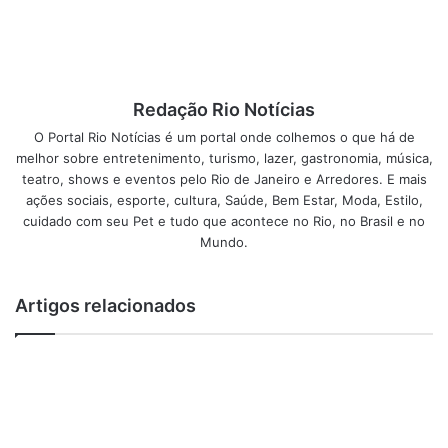
desfrutar de muitos outros Benefícios seguindo o Método
passo a passo da Dieta de 21 dias.
Tudo isso de Forma Fácil e Saudável. Sem passar fome,
Redação Rio Notícias
sem tomar remédios prejudiciais, sem se matar de fazer
exercícios monótonos e chatos e sem colocar a sua saúde
O Portal Rio Notícias é um portal onde colhemos o que há de
melhor sobre entretenimento, turismo, lazer, gastronomia, música,
em risco.
teatro, shows e eventos pelo Rio de Janeiro e Arredores. E mais
ações sociais, esporte, cultura, Saúde, Bem Estar, Moda, Estilo,
A Dieta de 21 dias foi desenvolvida pelo Dr. Rodolfo
cuidado com seu Pet e tudo que acontece no Rio, no Brasil e no
Aurélio (Naturopata com Formação Internacional) e tem
Mundo.
Ajudado Centenas de Pessoas a atingir seus objetivos de
Perda de Peso – mais rápido do que qualquer outra dieta
Artigos relacionados
que existe no mercado.
O Que é a Dieta de 21 dias?