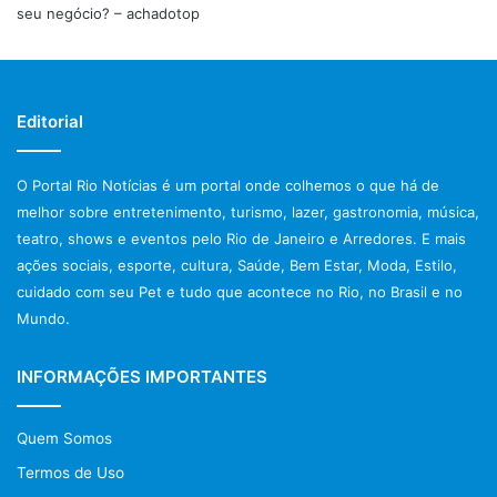
Estádio Khalifa Internacional
– Capacidade de 40 mil
seu negócio? – achadotop
pessoas
Estádio 974
– Capacidade de 40 mil pessoas
Estádio Lusail
– Capacidade de 80 mil pessoas
Editorial
Estádio Education City
– Capacidade de 40 mil
pessoas
O Portal Rio Notícias é um portal onde colhemos o que há de
Estádio Áhmad Bin Ali
– Capacidade de 40 mil
melhor sobre entretenimento, turismo, lazer, gastronomia, música,
pessoas
teatro, shows e eventos pelo Rio de Janeiro e Arredores. E mais
Estádio Al Thumama
– Capacidade de 40 mil pessoas
ações sociais, esporte, cultura, Saúde, Bem Estar, Moda, Estilo,
cuidado com seu Pet e tudo que acontece no Rio, no Brasil e no
O palco da abertura será realizado no Al Bayt e a final vai
Mundo.
acontecer no estádio Lusail.
INFORMAÇÕES IMPORTANTES
Quais jogadores deverão ser os
destaques da Copa do Catar? Entre
Quem Somos
todas as seleções
Termos de Uso