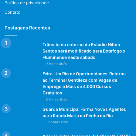
Política de privacidade
Desde que o Catar foi escolhido para sediar da Copa do
Mundo, já existe especulação pelos fãs de futebol de todo
Contato
o mundo sobre quais jogadores serão os destaques da
competição.
Postagens Recentes
Alguns dos jogadores mais esperados para se destacarem
Trânsito no entorno do Estádio Nilton
na Copa do Catar são Cristiano Ronaldo, Lionel Messi e
Santos será modificado para Botafogo x
Fluminense neste sábado
Neymar.
2 horas atrás
Todos eles são extremamente talentosos e já
Feira ‘Um Rio de Oportunidades’ Retorna
ao Terminal Gentileza com Vagas de
demonstraram suas habilidades em competições
Emprego e Mais de 4.000 Cursos
anteriores.
Gratuitos
6 horas atrás
Ronaldo é um jogador polêmico, mas ninguém pode negar
Guarda Municipal Forma Novos Agentes
seu talento. Já Messi é considerado por muitos como o
para Ronda Maria da Penha no Rio
melhor jogador de futebol do mundo e Neymar está
10 horas atrás
rapidamente se tornando um dos jogadores mais
populares no mundo.