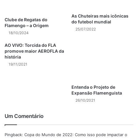
Além disso, o país também é conhecido por seus esforços
para promover o esporte, já sediou vários eventos
As Chuteiras mais icônicas
Clube de Regatas do
do futebol mundial
esportivos grandes nos últimos anos, incluindo a final da
Flamengo – a Origem
25/07/2022
Liga dos Campeões da UEFA e a final da Copa do Mundo
18/10/2024
Feminina FIFA.
AO VIVO: Torcida do FLA
promove maior AEROFLA da
Ainda em 2024 o Catar sediará os Jogos Olímpicos de
história
Verão.
19/11/2021
Como serão os jogos da Copa do
mundo do Catar?
Entenda o Projeto de
Expansão Flamenguista
Ao todo teremos 64 jogos na Copa do Mundo do Catar
26/10/2021
2022 que acontecerão em 8 estádios:
Um Comentário
Estádio Al Bayt
– Capacidade de 60 mil pessoas
Estádio Al Janoub
– Capacidade de 40 mil pessoas
Pingback:
Copa do Mundo de 2022: Como isso pode impactar o