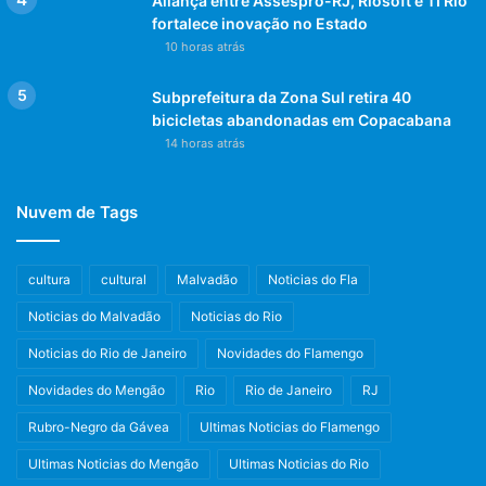
Aliança entre Assespro-RJ, Riosoft e TI Rio
fortalece inovação no Estado
Além disso, outros jogadores que também podem se
10 horas atrás
destacar na Copa do Catar são Luis Suárez, Gareth Bale e
Subprefeitura da Zona Sul retira 40
Paul Pogba.
bicicletas abandonadas em Copacabana
14 horas atrás
Suárez é um atacante extremamente habilidoso que já
mostrou seu potencial em competições anteriores.
Nuvem de Tags
Bale é um jogador versátil que pode atuar tanto como
atacante quanto com meia-campista e do mesmo modo,
cultura
cultural
Malvadão
Noticias do Fla
Pogba é um meio-campista extremamente talentoso.
Noticias do Malvadão
Noticias do Rio
Seleções favoritas ao título do
Noticias do Rio de Janeiro
Novidades do Flamengo
mundial de futebol no Catar
Novidades do Mengão
Rio
Rio de Janeiro
RJ
A expectativa é de que o evento seja um sucesso, com
Rubro-Negro da Gávea
Ultimas Noticias do Flamengo
grandes seleções participando da disputa pelo título.
Ultimas Noticias do Mengão
Ultimas Noticias do Rio