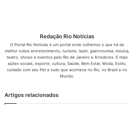
Esse artigo abordará os principais motivos que levaram a
FIFA a escolher o Catar para sediar a copa do mundo de
além dos preparativos já realizados pelo país para receber
o evento bem como das seleções e os principais favoritos
ao título.
Redação Rio Notícias
O Portal Rio Notícias é um portal onde colhemos o que há de
Porque a Copa do Mundo 2022
melhor sobre entretenimento, turismo, lazer, gastronomia, música,
teatro, shows e eventos pelo Rio de Janeiro e Arredores. E mais
será no Catar?
ações sociais, esporte, cultura, Saúde, Bem Estar, Moda, Estilo,
cuidado com seu Pet e tudo que acontece no Rio, no Brasil e no
Primeiramente, a decisão de escolher o Catar como sede
Mundo.
foi feita pelo Comitê Executivo da FIFA em 2 de dezembro
de 2010 em Zürich, na Suíça.
Artigos relacionados
O Catar é um país rico em petróleo e gás natural, com uma
economia forte em pleno crescimento e diversificada.
Também possui uma estrutura física bem desenvolvida,
com boas rodovias, ferrovias e aeroportos