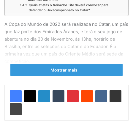
Quais atletas o treinador Tite deverá convocar para
defender o Hexacampeonato no Catar?
A Copa do Mundo de 2022 será realizada no Catar, um país
que faz parte dos Emirados Árabes, e terá o seu jogo de
abertura no dia 20 de Novembro, às 13hs, horário de
Brasília, entre as seleções do Catar e do Equador. É a
primeira vez que um país do Oriente Médio será sede da
competição.
Mostrar mais
Com a sua economia em pleno crescimento, e um PIB
superior aos sete últimos anos, o Catar, país sede da Copa
Linkedin
Tumblr
Pinterest
Reddit
VK
Compartilhar via e-mail
do Mundo de 2022, já está mais que preparado para
receber as Seleções, Jornalistas, Torcedores e Turistas.
Imprimir
Considerado o “Primo Pobre dos Emirados Árabes”, o
Catar é uma economia em ascensão, e promete
surpreender em logística, infraestrutura e luxo…