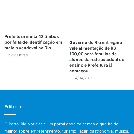
tiroteio no rio de janeiro
trânsito rio de janeiro
violência no rio de janeiro
Prefeitura multa 42 ônibus
por falta de identificação em
Governo do Rio entregará
meio a vendaval no Rio
vale alimentação de R$
100,00 para famílias de
6 dias atrás
alunos da rede estadual de
ensino e Prefeitura já
começou
14/04/2020
Editorial
O Portal Rio Notícias é um portal onde colhemos o que há de
melhor sobre entretenimento, turismo, lazer, gastronomia, música,