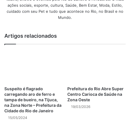
inclusão através da Central de Atendimento 1746 da
ações sociais, esporte, cultura, Saúde, Bem Estar, Moda, Estilo,
Prefeitura.
cuidado com seu Pet e tudo que acontece no Rio, no Brasil e no
Mundo.
Post Views:
43
Artigos relacionados
deslizamentos rio de janeiro
Eventos no Rio de Janeiro
notícias rio de janeiro hoje
polícia rio de janeiro
Suspeito é flagrado
Prefeitura do Rio Abre Super
Prefeitura do Rio de Janeiro
carregando aro de ferro e
Centro Carioca de Saúde na
tampa de bueiro, na Tijuca,
Zona Oeste
na Zona Norte – Prefeitura da
previsão do tempo rio de janeiro
19/03/2026
Cidade do Rio de Janeiro
15/05/2024
protestos rio de janeiro hoje