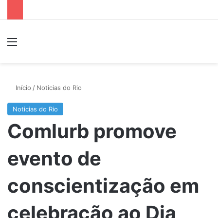
Menu
P
Início
/
Noticias do Rio
Noticias do Rio
Comlurb promove
evento de
conscientização em
celebração ao Dia