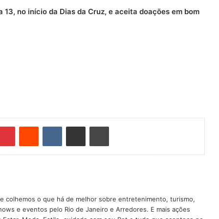
13, no início da Dias da Cruz, e aceita doações em bom
Pinterest
Reddit
VK
Compartilhar via e-mail
Imprimir
nde colhemos o que há de melhor sobre entretenimento, turismo,
shows e eventos pelo Rio de Janeiro e Arredores. E mais ações