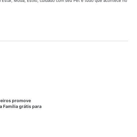
em Estar, Moda, Estilo, cuidado com seu Pet e tudo que acontece no
veiros promove
 Família grátis para