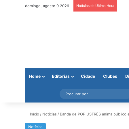
domingo, agosto 9 2026
Notícias de Última Hora
Home
Editorias
Cidade
Clubes
D
Facebook
X
Instagram
Barra Lateral
Início
/
Notícias
/
Banda de POP USTRÊS anima público 
Notícias