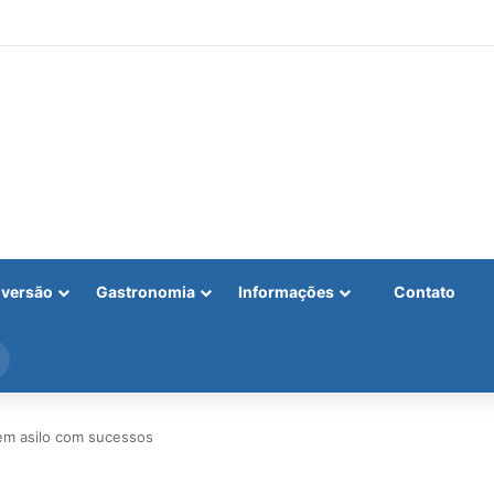
iversão
Gastronomia
Informações
Contato
Procurar
por
em asilo com sucessos