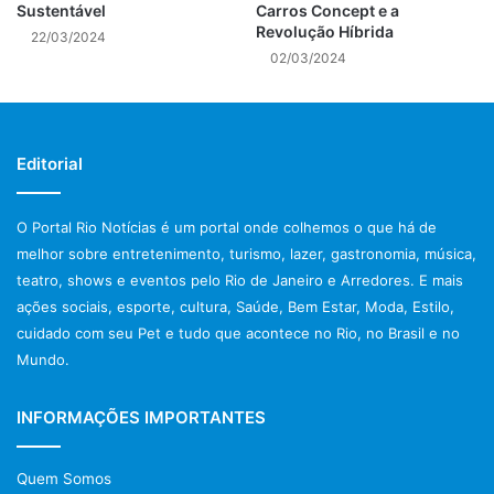
tendo uma autonomia semelhante a um carro
Sustentável
Carros Concept e a
Revolução Híbrida
convencional, com a potência comparável a um motor 3.0.
22/03/2024
02/03/2024
Gerenciamento de Bateria: Um Fator
Determinante
Editorial
A porcentagem de carga da bateria de um veículo elétrico
vai determinar a autonomia que você pode alcançar, mas
essa autonomia pode variar. Por exemplo, ao chegar a um
O Portal Rio Notícias é um portal onde colhemos o que há de
posto de recarga após subir uma serra, com 45% de
melhor sobre entretenimento, turismo, lazer, gastronomia, música,
teatro, shows e eventos pelo Rio de Janeiro e Arredores. E mais
autonomia, em 30 minutos de recarga, sua bateria pode
ações sociais, esporte, cultura, Saúde, Bem Estar, Moda, Estilo,
alcançar 65%. Isso se deve ao gerenciamento de bateria,
cuidado com seu Pet e tudo que acontece no Rio, no Brasil e no
que limita a capacidade de carga dependendo do estresse
Mundo.
ao qual a bateria foi submetida. Por isso, a promessa de
recarregar de 10 a 80% em 30 minutos nem sempre é
INFORMAÇÕES IMPORTANTES
viável.
Um veículo com 69 amperes pode receber até 45 watts de
Quem Somos