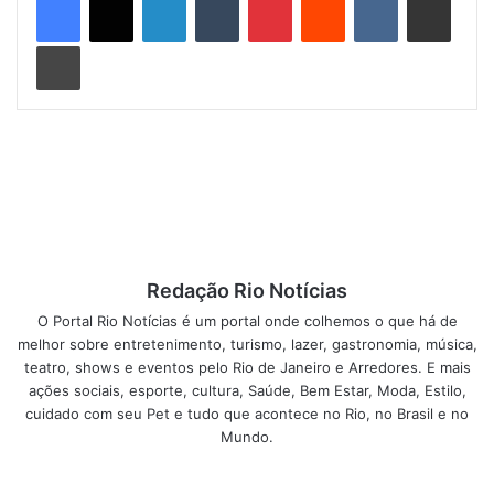
Rionoticias
.
O seu compartilhamento requer autorização
prévia
.“
Imprimir
Planejamento de Viagens: A
Chave para uma Boa
Experiência
Por exemplo, imagine que seu veículo elétrico indica uma
autonomia de 460 km, e você está planejando uma viagem
de São Paulo a Curitiba. Ao pegar um pouco de trânsito no
Redação Rio Notícias
Rodoanel, a carga da bateria pode diminuir mais rápido do
O Portal Rio Notícias é um portal onde colhemos o que há de
que o esperado, exigindo uma nova recarga antes de
melhor sobre entretenimento, turismo, lazer, gastronomia, música,
chegar ao destino. Essa recarga pode levar apenas 30
teatro, shows e eventos pelo Rio de Janeiro e Arredores. E mais
minutos, caso a carga esteja em 46%, mas esse é o tipo de
ações sociais, esporte, cultura, Saúde, Bem Estar, Moda, Estilo,
planejamento que se faz necessário ao viajar com um
cuidado com seu Pet e tudo que acontece no Rio, no Brasil e no
Mundo.
veículo elétrico.