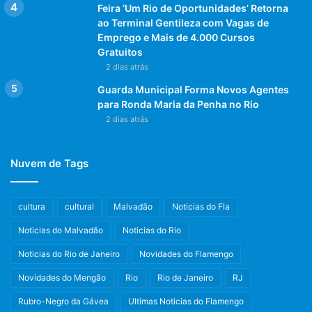
como você dirige e cuida do carro influencia diretamente
Feira ‘Um Rio de Oportunidades’ Retorna
ao Terminal Gentileza com Vagas de
na autonomia que ele pode oferecer.
Emprego e Mais de 4.000 Cursos
Gratuitos
Essa realidade pode parecer intimidante para novos
2 dias atrás
proprietários de veículos elétricos, mas, na verdade, esses
Guarda Municipal Forma Novos Agentes
carros são extremamente eficientes, especialmente
para Ronda Maria da Penha no Rio
quando o motorista planeja bem sua viagem e utiliza a
2 dias atrás
infraestrutura disponível de forma inteligente.
Nuvem de Tags
Considerações Finais
A autonomia dos veículos elétricos está no centro da
cultura
cultural
Malvadão
Noticias do Fla
revolução da mobilidade elétrica. Com novos estudos e
avanços tecnológicos, espera-se que a infraestrutura de
Noticias do Malvadão
Noticias do Rio
recarga e a eficiência das baterias continuem a evoluir,
Noticias do Rio de Janeiro
Novidades do Flamengo
oferecendo aos motoristas uma experiência cada vez mais
Novidades do Mengão
Rio
Rio de Janeiro
RJ
prática e confiável.
Rubro-Negro da Gávea
Ultimas Noticias do Flamengo