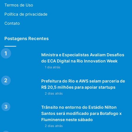
um Wallbox, mas o gerenciamento de bateria pode limitar
Termos de Uso
essa entrada para 20 a 15 watts, dependendo do percurso
Política de privacidade
realizado. Embora o carregador suporte 100 watts,
Contato
recarregar completamente a bateria em 30 minutos pode
não ser possível. Se o objetivo é alcançar 80% de carga, o
Postagens Recentes
tempo de espera no posto de recarga será maior,
reforçando a necessidade de planejar cuidadosamente sua
viagem.
Ministra e Especialistas Avaliam Desafios
do ECA Digital na Rio Innovation Week
1 dia atrás
Fatores que Influenciam na
Autonomia
Prefeitura do Rio e AWS selam parceria de
R$ 20,5 milhões para apoiar startups
A autonomia dos veículos elétricos não depende apenas
2 dias atrás
da capacidade da bateria, mas também de outros fatores,
como a eficiência do motor, hábitos de direção, como
Trânsito no entorno do Estádio Nilton
aceleração e velocidade, uso do ar-condicionado, peso do
Santos será modificado para Botafogo x
Fluminense neste sábado
veículo, aerodinâmica, e o sistema de recuperação de
2 dias atrás
energia. Assim como nos veículos a combustão, a maneira