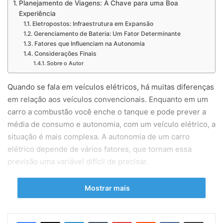
Planejamento de Viagens: A Chave para uma Boa
Experiência
Eletropostos: Infraestrutura em Expansão
Gerenciamento de Bateria: Um Fator Determinante
Fatores que Influenciam na Autonomia
Considerações Finais
Sobre o Autor
Quando se fala em veículos elétricos, há muitas diferenças
em relação aos veículos convencionais. Enquanto em um
carro a combustão você enche o tanque e pode prever a
média de consumo e autonomia, com um veículo elétrico, a
situação é mais complexa. A autonomia de um carro
elétrico depende de vários fatores, que tornam essa
previsão uma variável difícil de precisar.
“Este artigo foi escrito por Telles Martins, Especialista em
Mostrar mais
Veículos Sustentáveis e Impacto Ambiental, e publicado
em primeira mão e com exclusividade pelo
Portal
Linkedin
Tumblr
Pinterest
Reddit
VK
Compartilhar via e-mail