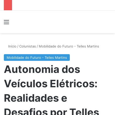
Menu
P
Início
/
Colunistas
/
Mobilidade do Futuro - Telles Martins
Mobilidade do Futuro - Telles Martins
Autonomia dos
Veículos Elétricos:
Realidades e
Desafios por Telles