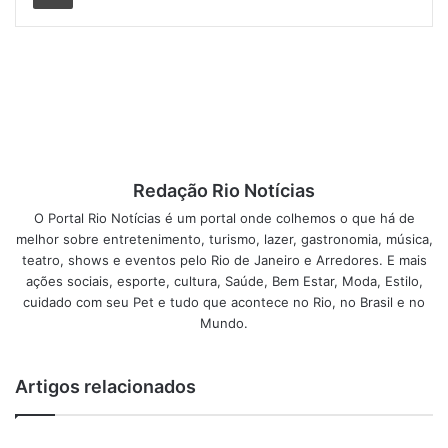
adultos que buscam um momento de descontração e
diversão. Venha se juntar a nós nessa emocionante
jornada e descobrir o desfecho do mistério do sumiço
misterioso do Mike!
Sábado e Domingo às 17h00, Domingo às 14h00
Redação Rio Notícias
Dia 18 a 19 de Maio 2024
O Portal Rio Notícias é um portal onde colhemos o que há de
melhor sobre entretenimento, turismo, lazer, gastronomia, música,
Comprar ingressos.
teatro, shows e eventos pelo Rio de Janeiro e Arredores. E mais
ações sociais, esporte, cultura, Saúde, Bem Estar, Moda, Estilo,
cuidado com seu Pet e tudo que acontece no Rio, no Brasil e no
Agenda Cultural do Rio de Janeiro
Mundo.
Post Views:
820
Artigos relacionados
Agenda Cultural