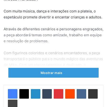
Com muita música, dança e interações com a plateia, o
espetáculo promete divertir e encantar crianças e adultos.
Através de diferentes cenários e personagens engraçados,
a peça abordará temas como amizade, trabalho em equipe
e resolução de problemas.
Com figurinos coloridos e cenários encantadores, a peça
transportará o público para o mundo mágico das aventuras
de Mike. Com um elenco talentoso e dedicado, o
espetáculo promete momentos emocionantes e muita
Mostrar mais
diversão para toda a família.
As Aventuras de Mike com Dearo e Manu é uma peça que
Linkedin
Tumblr
Pinterest
Reddit
VK
Compartilhar via e-mail
promete emocionar e alegrar o coração de todos. Com
Imprimir
mensagens positivas e lições importantes, o espetáculo é
uma ótima opção de entretenimento para crianças e