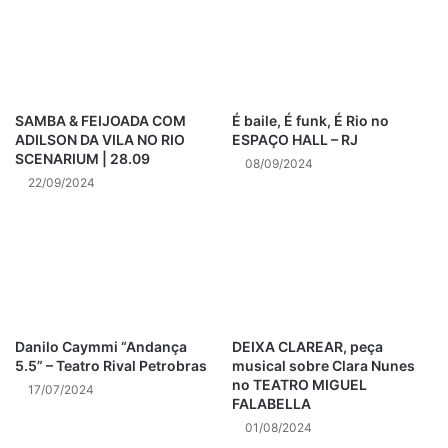
Agenda Cultural do Rio de Janeiro
cultura
cultural
eventos
Noticias do Rio
Noticias do Rio de Janeiro
SAMBA & FEIJOADA COM
É baile, É funk, É Rio no
ADILSON DA VILA NO RIO
ESPAÇO HALL – RJ
SCENARIUM | 28.09
Rio
Rio de Janeiro
RJ
08/09/2024
22/09/2024
Ultimas Noticias do Rio
Ultimas Noticias do Rio de Janeiro
Danilo Caymmi “Andança
DEIXA CLAREAR, peça
5.5” – Teatro Rival Petrobras
musical sobre Clara Nunes
no TEATRO MIGUEL
17/07/2024
FALABELLA
01/08/2024