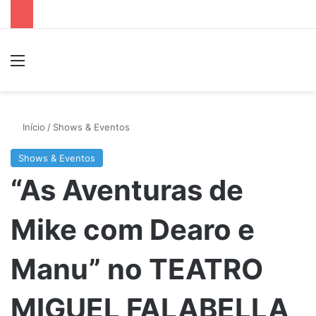
Menu
P
Início
/
Shows & Eventos
Shows & Eventos
“As Aventuras de
Mike com Dearo e
Manu” no TEATRO
MIGUEL FALABELLA