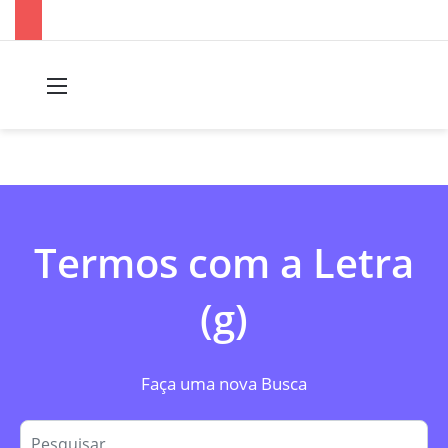
Menu
P
Termos com a Letra
(g)
Faça uma nova Busca