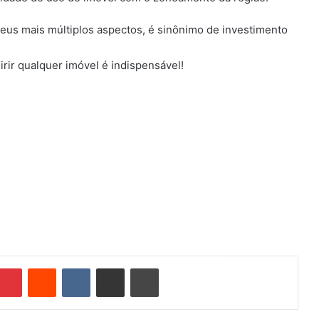
eus mais múltiplos aspectos, é sinônimo de investimento
irir qualquer imóvel é indispensável!
Pinterest
Reddit
VK
Compartilhar via e-mail
Imprimir