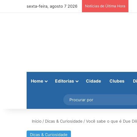
sexta-feira, agosto 7 2026
Notícias de Última Hora
Home
Editorias
Cidade
Clubes
D
Facebook
X
Instagram
Barra Lateral
Início
/
Dicas & Curiosidade
/
Você sabe o que é Due Dili
Dicas & Curiosidade