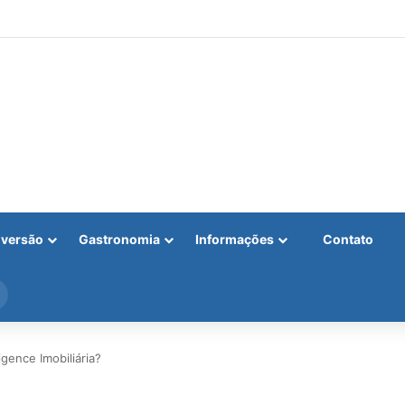
iversão
Gastronomia
Informações
Contato
Procurar
por
gence Imobiliária?