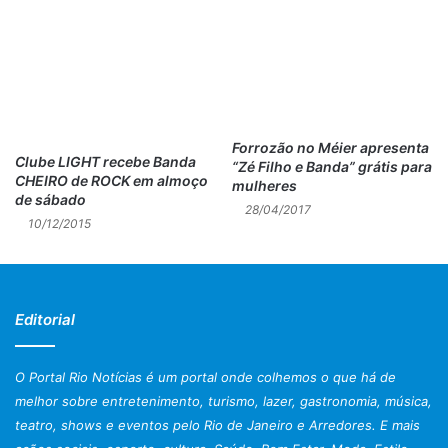
líquido, articular bem as palavras, evitar falar alto ou
sussurrando e evitar pigarrear. Antes de usar a voz
profissionalmente dar preferência a substâncias
adstringentes como a maçã e sucos cítricos. Alguns
exercícios para atenuar a tensão e ter uma boa emissão
são de grande valia e quem pode ajudar é o fonoaudiólogo,
Forrozão no Méier apresenta
Clube LIGHT recebe Banda
“Zé Filho e Banda” grátis para
pois este tem o papel de prevenir ou reabilitar o indivíduo
CHEIRO de ROCK em almoço
mulheres
para exercer suas funções – explica a fonoaudióloga
de sábado
28/04/2017
Renata de Sá Quintanilha do CENOM (Centro Educacional
10/12/2015
Novo Mundo), instituição filantrópica de Reabilitação em
Quintino, RJ.
Editorial
CONTATO: Renata de Sá Quintanilha – CRFa – 1 8845 –
Praça da Taquara 14 sala 304; Tel 24231480
O Portal Rio Notícias é um portal onde colhemos o que há de
Post Views:
1.088
melhor sobre entretenimento, turismo, lazer, gastronomia, música,
teatro, shows e eventos pelo Rio de Janeiro e Arredores. E mais