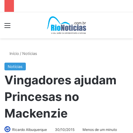
Menu
P
Início
/
Notícias
Notícias
Vingadores ajudam
Princesas no
Mackenzie
Ricardo Albuquerque
30/10/2015
Menos de um minuto