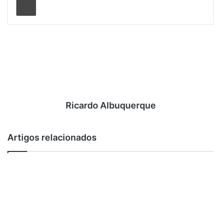
a partir das 17h –
SPORT CLUB MACKENZIE- Rua Dias da
Cruz 561, Méier – Tels:
. 3566 5572 ou 98330 8819.
Ingressos por R$10,00 (antecipado ou sócios) / R$15,00
(meia) / R$30,00 (inteira)
Ricardo Albuquerque
Artigos relacionados
Post Views:
962