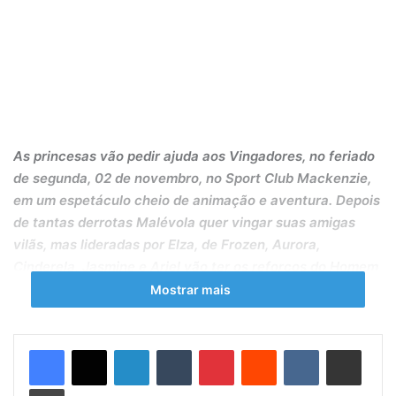
As princesas vão pedir ajuda aos Vingadores, no feriado
de segunda, 02 de novembro, no Sport Club Mackenzie,
em um espetáculo cheio de animação e aventura. Depois
de tantas derrotas Malévola quer vingar suas amigas
vilãs, mas lideradas por Elza, de Frozen, Aurora,
Cinderela, Jasmine e Ariel vão ter os reforços do Homem
de Ferro, Capitão America, Hulk e Thor animando a
Mostrar mais
criançada no super espetáculo “Princesas e Vingadores”,
a partir das 17h.
Linkedin
Tumblr
Pinterest
Reddit
VK
Compartilhar via e-mail
PRINCESAS E VINGADORES- Segunda, 02 de n0vembro,
Imprimir