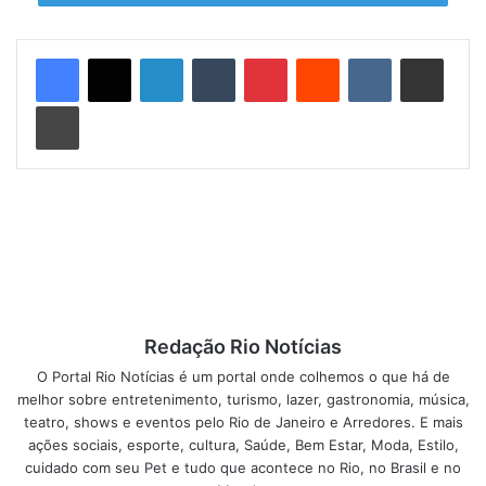
O Festival PCD Esportes Sem Limites foi concebido para
incentivar a prática esportiva entre pessoas com
Linkedin
Tumblr
Pinterest
Reddit
VK
Compartilhar via e-mail
deficiência assistidas pelas Vilas Olímpicas da Prefeitura
Imprimir
do Rio. Além disso, o evento buscou promover a interação
entre alunos, profissionais e familiares, permitindo a troca
de experiências enriquecedoras. Participaram do festival
as Vilas Olímpicas GREIP da Penha, Mato Alto, Mestre
André, Dias Gomes e CIAD Mestre Candeia.
Os atletas foram organizados em grupos de acordo com
idade, gênero e habilidades, garantindo que todos
pudessem competir em um ambiente inclusivo e
Redação Rio Notícias
acolhedor. O festival também contou com a presença de
O Portal Rio Notícias é um portal onde colhemos o que há de
renomados atletas do Time Rio Paralímpico, como João
melhor sobre entretenimento, turismo, lazer, gastronomia, música,
Victor Teixeira e Thomaz Moraes, do atletismo, e Gustavo
teatro, shows e eventos pelo Rio de Janeiro e Arredores. E mais
Amaral, do halterofilismo. Esses atletas serviram de
ações sociais, esporte, cultura, Saúde, Bem Estar, Moda, Estilo,
inspiração para os jovens participantes, compartilhando
cuidado com seu Pet e tudo que acontece no Rio, no Brasil e no