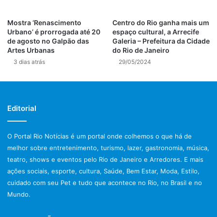
Outro destaque foi a apresentação de Aysha Cristine
Mostra ‘Renascimento
Centro do Rio ganha mais um
Barbosa, também de sete anos, uma das primeiras
Urbano’ é prorrogada até 20
espaço cultural, a Arrecife
bailarinas cadeirantes da Vila Olímpica do Mato Alto. Aysha
de agosto no Galpão das
Galeria – Prefeitura da Cidade
Artes Urbanas
do Rio de Janeiro
abriu o evento com sua turma de dança e contagiou o
3 dias atrás
29/05/2024
público com sua performance, além de participar da prova
de natação. Ela compartilhou sua experiência: "O festival é
muito legal. Eu amei dançar e poder nadar."
Editorial
O Festival PCD Esportes Sem Limites se firmou como um
evento significativo, promovendo a inclusão e celebrando
as conquistas de atletas com deficiência, reafirmando o
O Portal Rio Notícias é um portal onde colhemos o que há de
melhor sobre entretenimento, turismo, lazer, gastronomia, música,
compromisso da Prefeitura do Rio de Janeiro com a
teatro, shows e eventos pelo Rio de Janeiro e Arredores. E mais
diversidade e a acessibilidade no esporte.
ações sociais, esporte, cultura, Saúde, Bem Estar, Moda, Estilo,
cuidado com seu Pet e tudo que acontece no Rio, no Brasil e no
Post Views:
119
Mundo.
deslizamentos rio de janeiro