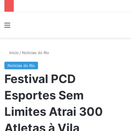
Menu
P
Início
/
Noticias do Rio
Noticias do Rio
Festival PCD
Esportes Sem
Limites Atrai 300
Atletas à Vila