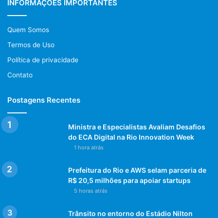
INFORMAÇÕES IMPORTANTES
Eventos no Rio de Janeiro
Quem Somos
notícias rio de janeiro hoje
Termos de Uso
Política de privacidade
polícia rio de janeiro
Contato
Prefeitura do Rio de Janeiro
Postagens Recentes
previsão do tempo rio de janeiro
protestos rio de janeiro hoje
Ministra e Especialistas Avaliam Desafios
do ECA Digital na Rio Innovation Week
tiroteio no rio de janeiro
1 hora atrás
trânsito rio de janeiro
Prefeitura do Rio e AWS selam parceria de
R$ 20,5 milhões para apoiar startups
violência no rio de janeiro
5 horas atrás
Trânsito no entorno do Estádio Nilton