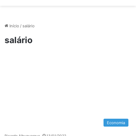
Início
/
salário
salário
Economia
Ricardo Albuquerque
13/01/2022