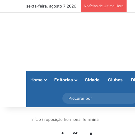
sexta-feira, agosto 7 2026
Notícias de Última Hora
Home
Editorias
Cidade
Clubes
D
Facebook
X
Instagram
Barra Lateral
Início
/
reposição hormonal feminina