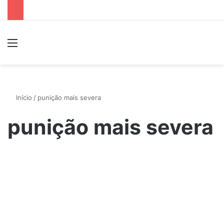
Menu
P
Início
/
punição mais severa
punição mais severa