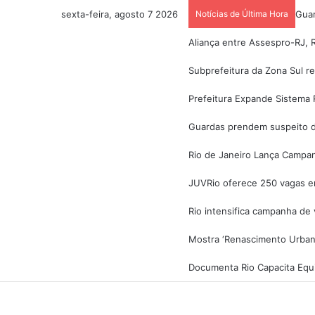
sexta-feira, agosto 7 2026
Notícias de Última Hora
Guar
Aliança entre Assespro-RJ, R
Subprefeitura da Zona Sul r
Prefeitura Expande Sistema R
Guardas prendem suspeito d
Rio de Janeiro Lança Campa
JUVRio oferece 250 vagas em
Rio intensifica campanha de
Mostra ‘Renascimento Urban
Documenta Rio Capacita Equi