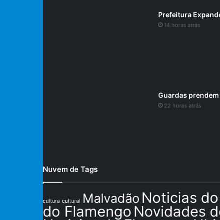
Prefeitura Expande
14 horas atrás
Guardas prendem s
22 horas atrás
Nuvem de Tags
Noticias do
Malvadão
cultura
cultural
do Flamengo
Novidades 