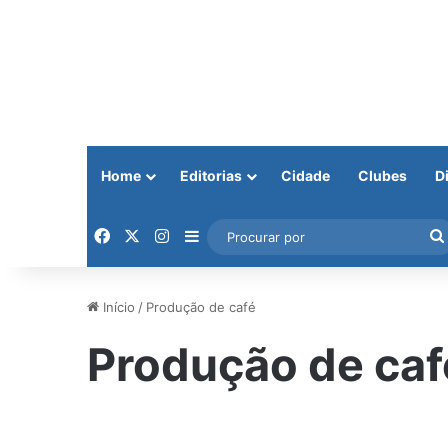
Home
Editorias
Cidade
Clubes
D
Facebook
X
Instagram
Barra Lateral
Início
/
Produção de café
Produção de caf