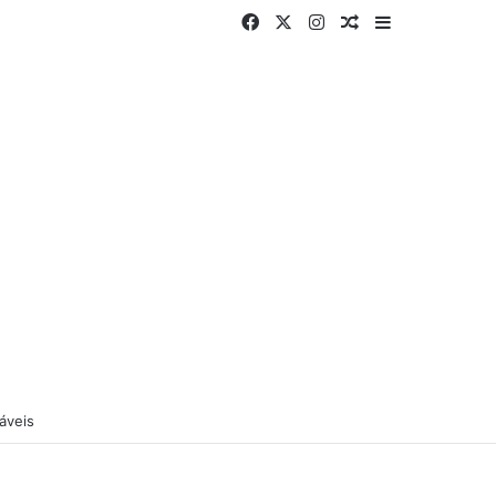
Facebook
X
Instagram
Artigo aleatório
Barra Latera
áveis