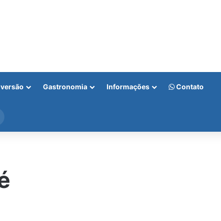
iversão
Gastronomia
Informações
Contato
Procurar
por
é