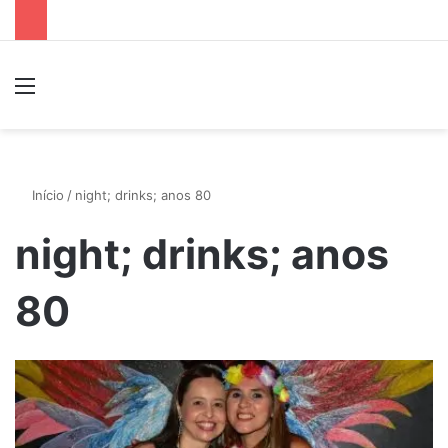
Menu
P
Início
/
night; drinks; anos 80
night; drinks; anos
80