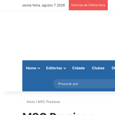
sexta-feira, agosto 7 2026
Notícias de Última Hora
Home
Editorias
Cidade
Clubes
D
Facebook
X
Instagram
Barra Lateral
Início
/
MSC Preziosa