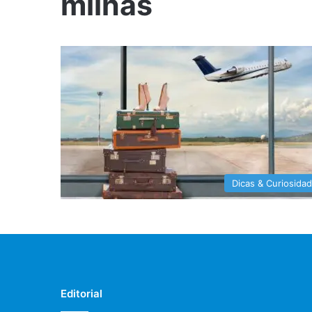
milhas
Dicas & Curiosida
Editorial