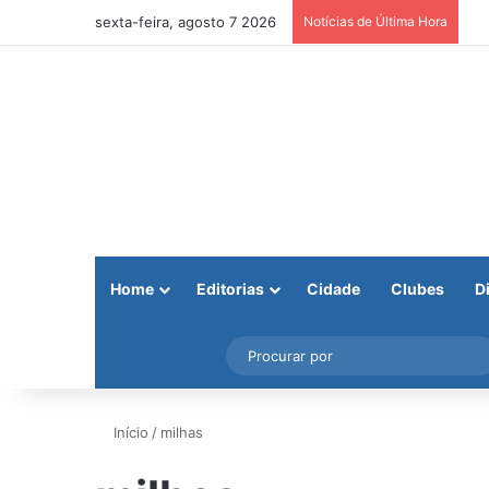
sexta-feira, agosto 7 2026
Notícias de Última Hora
Home
Editorias
Cidade
Clubes
D
Facebook
X
Instagram
Barra Lateral
Início
/
milhas