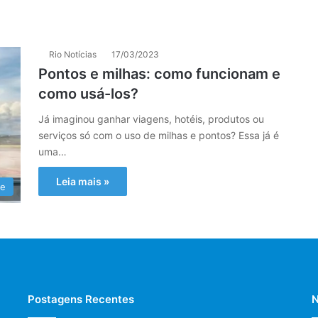
Rio Notícias
17/03/2023
Pontos e milhas: como funcionam e
como usá-los?
Já imaginou ganhar viagens, hotéis, produtos ou
serviços só com o uso de milhas e pontos? Essa já é
uma…
Leia mais »
de
Postagens Recentes
N