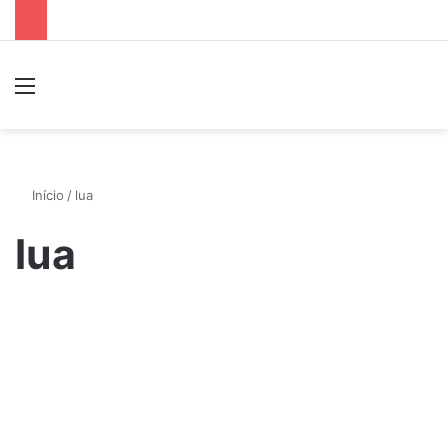
Menu
P
Início
/
lua
lua