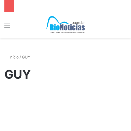
Menu
P
Início
/
GUY
GUY