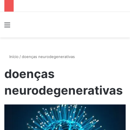
Menu
P
Início
/
doenças neurodegenerativas
doenças
neurodegenerativas