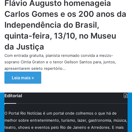
Flávio Augusto homenageia
Carlos Gomes e os 200 anos da
Independência do Brasil,
quinta-feira, 13/10, no Museu
da Justiça
Com entrada gratuita, pianista renomado convida a mezzo-
soprano Cíntia Graton e o tenor Geílson Santos para, juntos,
apresentarem seleto repertório…
Leia mais »
Editorial
O Portal Rio Notícias é um portal onde colhemos o que há de
melhor sobre entretenimento, turismo, lazer, gastronomia, música,
teatro, shows e eventos pelo Rio de Janeiro e Arredores. E mais