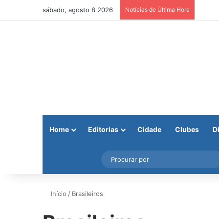
sábado, agosto 8 2026
Notícias de Última Hora
Home
Editorias
Cidade
Clubes
D
Facebook
X
Instagram
Barra Lateral
Início
/
Brasileiros