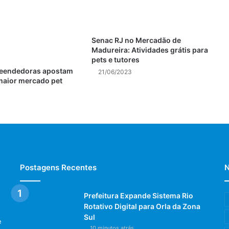
Senac RJ no Mercadão de
Madureira: Atividades grátis para
pets e tutores
eendedoras apostam
21/06/2023
maior mercado pet
Postagens Recentes
N
Prefeitura Expande Sistema Rio
Rotativo Digital para Orla da Zona
Sul
e
10 minutos atrás