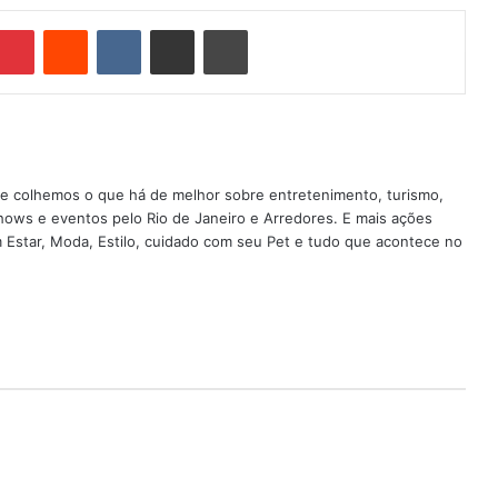
mblr
Pinterest
Reddit
VK
Compartilhar via e-mail
Imprimir
nde colhemos o que há de melhor sobre entretenimento, turismo,
shows e eventos pelo Rio de Janeiro e Arredores. E mais ações
em Estar, Moda, Estilo, cuidado com seu Pet e tudo que acontece no