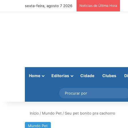
sexta-feira, agosto 7 2026
Notícias de Última Hora
Home
Editorias
Cidade
Clubes
D
Facebook
X
Instagram
Barra Lateral
Início
/
Mundo Pet
/
Seu pet bonito pra cachorro
Mundo Pet