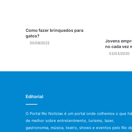
Como fazer brinquedos para
gatos?
Jovens empr
30/08/2022
no cada vez 
03/03/2020
Editorial
O Portal Rio Notícias é um portal onde colhemos o que há
de melhor sobre entretenimento, turismo, lazer,
gastronomia, música, teatro, shows e eventos pelo Rio d