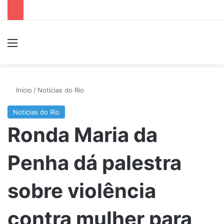
Menu
P
Início
/
Noticias do Rio
Noticias do Rio
Ronda Maria da
Penha dá palestra
sobre violência
contra mulher para