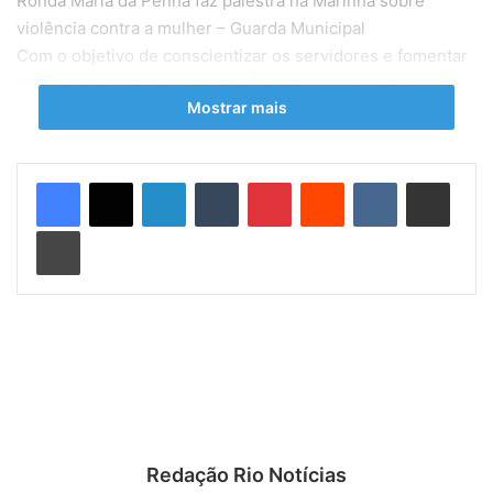
Ronda Maria da Penha faz palestra na Marinha sobre
violência contra a mulher – Guarda Municipal
Com o objetivo de conscientizar os servidores e fomentar
ações que visam a promoção da segurança das mulheres,
Mostrar mais
a comandante da Ronda Maria da Penha (RMP) da Guarda
Municipal do Rio (GM-Rio), Glória Maria Bastos, ministrou,
na quinta-feira (2/5), palestra no 1º Distrito Naval da
Linkedin
Tumblr
Pinterest
Reddit
VK
Compartilhar via e-mail
Marinha, localizado na Praça Mauá, no Centro do Rio. Ela
falou sobre o tema “A Integração para o Enfrentamento à
Imprimir
Violência Doméstica: repensando nossas
responsabilidades” para um público de 88 militares,
compostos por marinheiros recrutas, cabos e terceiros-
sargentos.
A integração entre os órgãos de Segurança, Saúde, das
Forças Armadas e da população em geral tende a
fortalecer a rede de proteção disponível para as mulheres.
Redação Rio Notícias