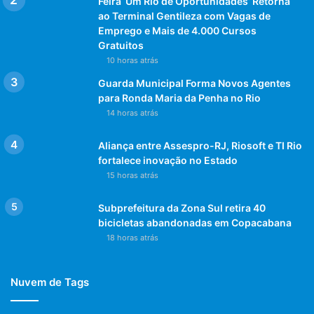
33 mil ações de acolhimento a vítimas de diversos tipos de
Feira ‘Um Rio de Oportunidades’ Retorna
ao Terminal Gentileza com Vagas de
violência doméstica e 4.743 mulheres já foram assistidas
Emprego e Mais de 4.000 Cursos
pelas equipes da GM-Rio.
Gratuitos
10 horas atrás
Categoria:
Guarda Municipal Forma Novos Agentes
3 de maio de 2024
para Ronda Maria da Penha no Rio
Marcações:
Guarda Municipal do Rio
Lei Maria da Penha
14 horas atrás
marinha do brasil
Ronda Maria da Penha
Violência contra a
mulher
violência doméstica
Aliança entre Assespro-RJ, Riosoft e TI Rio
fortalece inovação no Estado
15 horas atrás
Prefeitura do Rio
Subprefeitura da Zona Sul retira 40
bicicletas abandonadas em Copacabana
Post Views:
1.129
18 horas atrás
Noticias do Rio
Noticias do Rio de Janeiro
Nuvem de Tags
Rio
Rio de Janeiro
RJ