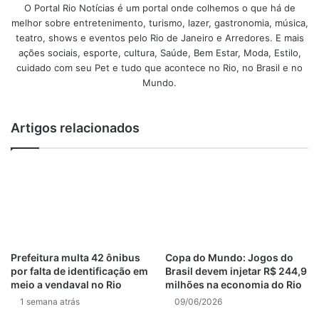
Ainda durante o encontro com os militares, Glória Bastos,
O Portal Rio Notícias é um portal onde colhemos o que há de
líder operacional da GM-Rio, destacou que a violência
melhor sobre entretenimento, turismo, lazer, gastronomia, música,
doméstica e familiar contra a mulher impacta a toda a
teatro, shows e eventos pelo Rio de Janeiro e Arredores. E mais
ações sociais, esporte, cultura, Saúde, Bem Estar, Moda, Estilo,
sociedade e está estruturada em bases machistas e na
cuidado com seu Pet e tudo que acontece no Rio, no Brasil e no
desigualdade, que foram construídas ao longo dos
Mundo.
séculos. Vencer essas barreiras é desafiador, mas não é
impossível. A informação e a capacitação de agentes
públicos potencializa a quebra dessas estruturas e a
Artigos relacionados
atuação efetiva na proteção das vítimas.
– Participar desse processo
Prefeitura multa 42 ônibus
Copa do Mundo: Jogos do
educacional também junto às
por falta de identificação em
Brasil devem injetar R$ 244,9
meio a vendaval no Rio
milhões na economia do Rio
instituições militares, formada
1 semana atrás
09/06/2026
majoritariamente por efetivo