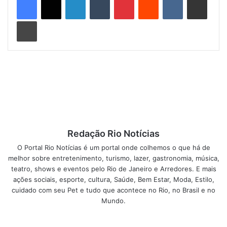
melhorar a mobilidade e o fluxo de pedestres. Essa ação
Imprimir
também traz mais eficiência para as equipes que atuam na
área. Rafael Thompson, presidente da RioLuz, destacou
que essas iniciativas fazem parte de um plano mais amplo
da Prefeitura para valorizar os espaços públicos e
aumentar a sensação de segurança na cidade.
“Uma iluminação pública de qualidade é essencial para
garantir a ocupação segura das áreas urbanas. As
melhorias realizadas em Bangu não apenas favorecem a
Redação Rio Notícias
mobilidade, mas também aumentam a segurança dos
O Portal Rio Notícias é um portal onde colhemos o que há de
cidadãos e apoiam diretamente as operações da Guarda
melhor sobre entretenimento, turismo, lazer, gastronomia, música,
Municipal na região”, afirmou Thompson.
teatro, shows e eventos pelo Rio de Janeiro e Arredores. E mais
ações sociais, esporte, cultura, Saúde, Bem Estar, Moda, Estilo,
Post Views:
32
cuidado com seu Pet e tudo que acontece no Rio, no Brasil e no
Mundo.
deslizamentos rio de janeiro