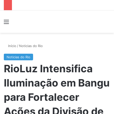
Menu
P
Início
/
Noticias do Rio
Noticias do Rio
RioLuz Intensifica
Iluminação em Bangu
para Fortalecer
Ações da Divisão de