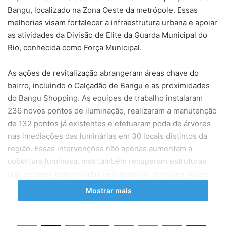
Bangu, localizado na Zona Oeste da metrópole. Essas
melhorias visam fortalecer a infraestrutura urbana e apoiar
as atividades da Divisão de Elite da Guarda Municipal do
Rio, conhecida como Força Municipal.
As ações de revitalização abrangeram áreas chave do
bairro, incluindo o Calçadão de Bangu e as proximidades
do Bangu Shopping. As equipes de trabalho instalaram
236 novos pontos de iluminação, realizaram a manutenção
de 132 pontos já existentes e efetuaram poda de árvores
nas imediações das luminárias em 30 locais distintos da
região. Essas intervenções não apenas aumentam a
cobertura luminosa, mas também recuperam estruturas
que estavam deterioradas pelo tempo e diminuem locais
com baixa visibilidade.
Mostrar mais
A modernização da iluminação pública é um fator crucial
para aumentar a segurança nas áreas urbanas, além de
Linkedin
Tumblr
Pinterest
Reddit
VK
Compartilhar via e-mail