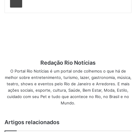
construção de um local para abastecimento e manutenção
do veículo. Pastori explica a importância do projeto. “Hoje
no Estado do Rio só temos o Corcovado como trem
turístico, que leva cerca 800 mil passageiros por ano. Este
seria o segundo, daí a enorme importância que estamos
dando ao Trem dos Mares”, concluiu.
Para o prefeito, o sonho de ver novamente um trem
Redação Rio Notícias
turístico em Mangaratiba se torna cada dia mais real.
O Portal Rio Notícias é um portal onde colhemos o que há de
“Quem não se lembra do antigo “macaquinho”? Os mais
melhor sobre entretenimento, turismo, lazer, gastronomia, música,
velhos com certeza contam suas histórias para seus filhos
teatro, shows e eventos pelo Rio de Janeiro e Arredores. E mais
e netos. Queremos resgatar isso, a cultura e o patrimônio
ações sociais, esporte, cultura, Saúde, Bem Estar, Moda, Estilo,
histórico que foi deixado de lado. Vamos desenvolver um
cuidado com seu Pet e tudo que acontece no Rio, no Brasil e no
plano integrado de turismo, ligando mar e montanha. Mais
Mundo.
uma empresa vai se instalar em Mangaratiba, trazendo
empregos e alavancando o turismo sustentável”, disse o
Artigos relacionados
prefeito.