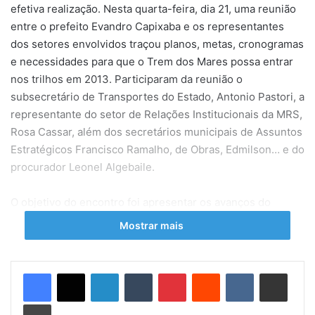
efetiva realização. Nesta quarta-feira, dia 21, uma reunião
entre o prefeito Evandro Capixaba e os representantes
dos setores envolvidos traçou planos, metas, cronogramas
e necessidades para que o Trem dos Mares possa entrar
nos trilhos em 2013. Participaram da reunião o
subsecretário de Transportes do Estado, Antonio Pastori, a
representante do setor de Relações Institucionais da MRS,
Rosa Cassar, além dos secretários municipais de Assuntos
Estratégicos Francisco Ramalho, de Obras, Edmilson… e do
procurador Leonel Algebaile.
O objetivo do encontro foi apresentar os avanços do
projeto ao prefeito e ajustar alguns pontos fundamentais
Mostrar mais
para a viabilidade do trem. Antonio Pastori apresentou o
plano operacional da empresa que será responsável pelo
trem. Detalhes como pontos de manobras, desvios e
Linkedin
Tumblr
Pinterest
Reddit
VK
Compartilhar via e-mail
paradas que deverão ser construídos ou adaptados
Imprimir
também foram discutidos além da necessidade de