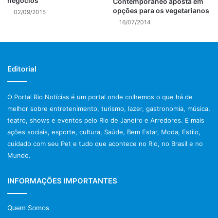
negócios
Contemporâneo aposta em
Cartões de crédito: Todos
opções para os vegetarianos
02/09/2015
Cartões de Débito: Todos
16/07/2014
Tkts e Vale-Refeição: Visa vale, sodexo e ticket refeição
TR
Taça de vinho a partir: R$ 18,00
Editorial
Wireless: Sim
Banheiro adaptado para deficiente
? Não
Entrega em casa? Qual a taxa?
Não
O Portal Rio Notícias é um portal onde colhemos o que há de
Lugares: 56
melhor sobre entretenimento, turismo, lazer, gastronomia, música,
teatro, shows e eventos pelo Rio de Janeiro e Arredores. E mais
Post Views:
1.036
ações sociais, esporte, cultura, Saúde, Bem Estar, Moda, Estilo,
cuidado com seu Pet e tudo que acontece no Rio, no Brasil e no
Mundo.
INFORMAÇÕES IMPORTANTES
Quem Somos