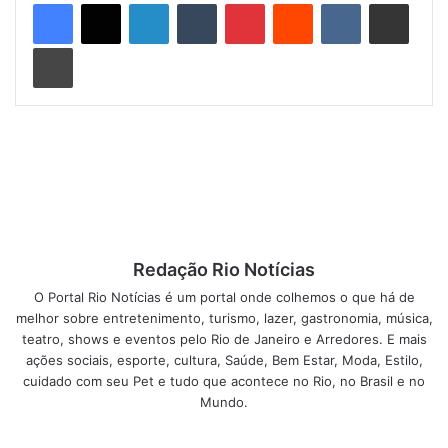
Linkedin
Tumblr
Pinterest
Reddit
VK
Compartilhar via e-mail
Imprimir
Para tornar o domingo do Dia das Mães mais saboroso, a
casa sugere em seu menu, buffet de saladas e os
seguintes pratos quentes: arroz à piamontese, medalhão
Redação Rio Notícias
de frango com champignon, escalopes ao poivre, penne ao
O Portal Rio Notícias é um portal onde colhemos o que há de
funghi, salmão ao molho de maracujá, batata recheada com
melhor sobre entretenimento, turismo, lazer, gastronomia, música,
teatro, shows e eventos pelo Rio de Janeiro e Arredores. E mais
ricota e espinafre gratinada, sautê de legumes e quiche de
ações sociais, esporte, cultura, Saúde, Bem Estar, Moda, Estilo,
queijo minas com peito de peru. Para a sobremesa a dica é
cuidado com seu Pet e tudo que acontece no Rio, no Brasil e no
mini tortinhas (limão, carioca ou alemã) em porções
Mundo.
individuais à francesa.