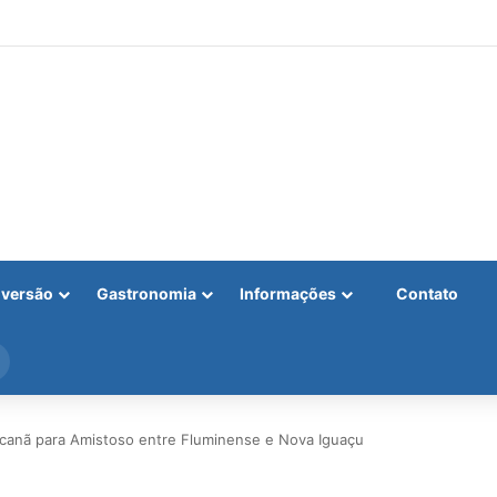
iversão
Gastronomia
Informações
Contato
Procurar
por
acanã para Amistoso entre Fluminense e Nova Iguaçu