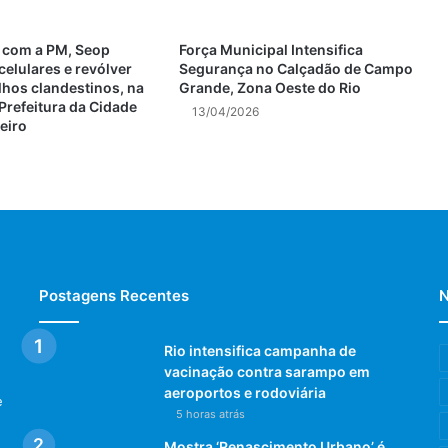
 com a PM, Seop
Força Municipal Intensifica
elulares e revólver
Segurança no Calçadão de Campo
lhos clandestinos, na
Grande, Zona Oeste do Rio
Prefeitura da Cidade
13/04/2026
eiro
Postagens Recentes
N
Rio intensifica campanha de
vacinação contra sarampo em
aeroportos e rodoviária
e
5 horas atrás
Mostra ‘Renascimento Urbano’ é