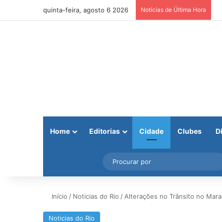
quinta-feira, agosto 6 2026
Notícias de Última Hora
Home
Editorias
Cidade
Clubes
D
Facebook
X
Instagram
Barra Lateral
Início
/
Noticias do Rio
/
Alterações no Trânsito no Mar
Noticias do Rio