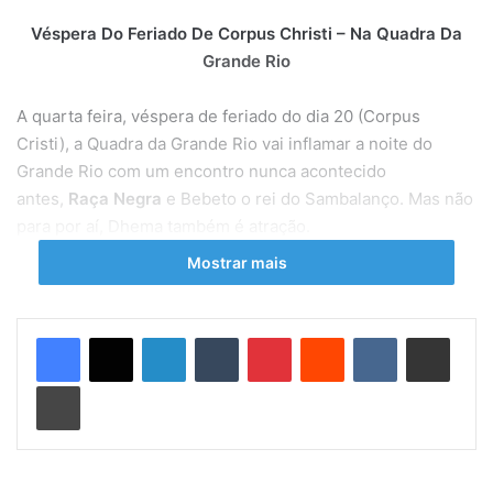
Véspera Do Feriado De Corpus Christi – Na Quadra Da
Grande Rio
A quarta feira, véspera de feriado do dia 20 (Corpus
Cristi), a Quadra da Grande Rio vai inflamar a noite do
Grande Rio com um encontro nunca acontecido
antes,
Raça Negra
e Bebeto o rei do Sambalanço. Mas não
para por aí, Dhema também é atração.
Mostrar mais
Serão três shows completos, esperando-se o encontro
dos três juntos no palco. Isso vai acontecer na “
Santa
Farra”
, em sua oitava edição.
Linkedin
Tumblr
Pinterest
Reddit
VK
Compartilhar via e-mail
Imprimir
Luiz Carlos
e sua banda vão apresentar seus maiores
sucessos ao longo dos 25 anos de existência. O grupo,
famoso por ser um dos pioneiros no pagode, retorna
novamente a Cidade Maravilhosa, desta vez num dos