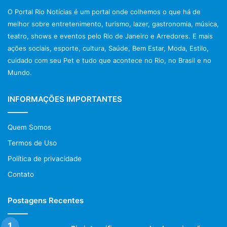
Retorna novamente com seu show, neste dia 19 na Grande
O Portal Rio Notícias é um portal onde colhemos o que há de
Rio, num encontro de gigantes, com Luiz Carlos e o grupo
melhor sobre entretenimento, turismo, lazer, gastronomia, música,
Raça Negra e Dhema.
teatro, shows e eventos pelo Rio de Janeiro e Arredores. E mais
ações sociais, esporte, cultura, Saúde, Bem Estar, Moda, Estilo,
O rei dos bailes e do swing iniciou sua carreira em 1975 e
cuidado com seu Pet e tudo que acontece no Rio, no Brasil e no
Mundo.
na última década, com o revival do estilo musical e o
aparecimento de vários artistas reconhecidamente
influenciados pelo seu som.
INFORMAÇÕES IMPORTANTES
Na Santa Farra
poderemos ouvir, “Você é a Paz Que Me
Quem Somos
Acalma”, “A Beleza é Você, Menina”, “Minha Preta”, “Hei,
Termos de Uso
Neguinha”, “Neguinho o Poeta”, “Menina Carolina”, “Praia e
Política de privacidade
Sol”, entre muitas outras pérolas do cantor.
Contato
Postagens Recentes