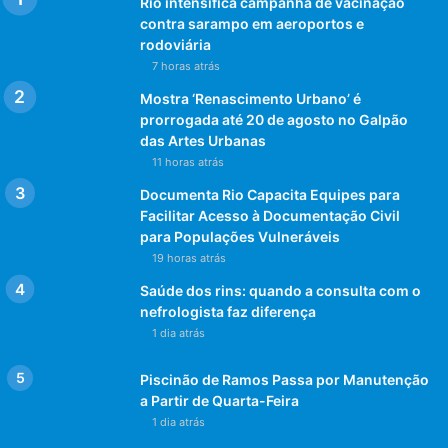
Rio intensifica campanha de vacinação
contra sarampo em aeroportos e
rodoviária
7 horas atrás
Mostra ‘Renascimento Urbano’ é
prorrogada até 20 de agosto no Galpão
das Artes Urbanas
11 horas atrás
Documenta Rio Capacita Equipes para
Facilitar Acesso à Documentação Civil
para Populações Vulneráveis
19 horas atrás
Saúde dos rins: quando a consulta com o
Mais conhecido como
Dhema
, Ademir Marques da Silva é
nefrologista faz diferença
um cantor e compositor, que estreou nos discos do cantor
1 dia atrás
Bebeto, parceiro com quem compôs grandes sucessos,
tais como, “Esperanças Mil”, “Você É Que Me Acalma”,
Piscinão de Ramos Passa por Manutenção
entre outros.
a Partir de Quarta-Feira
1 dia atrás
Um dos principais nomes do samba rock, Dhema tem um