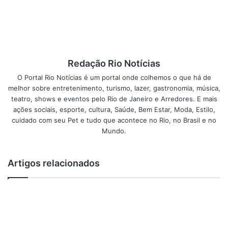
eventos que esta se tornando uma marca carioca, a “
SF
”.
O show será em cima do sucesso “
Raça Negra e Amigos
II
”, último DVD da banda gravado ano passado. O público
pode esperar um set list recheado com os maiores
Redação Rio Notícias
sucessos do grupo, a exemplo de “Cigana”, “Que Pena”,
O Portal Rio Notícias é um portal onde colhemos o que há de
“Cheia de Manias”, e claro, muitas outras canções
melhor sobre entretenimento, turismo, lazer, gastronomia, música,
prometem embalar a noite.
teatro, shows e eventos pelo Rio de Janeiro e Arredores. E mais
ações sociais, esporte, cultura, Saúde, Bem Estar, Moda, Estilo,
cuidado com seu Pet e tudo que acontece no Rio, no Brasil e no
Mundo.
Artigos relacionados