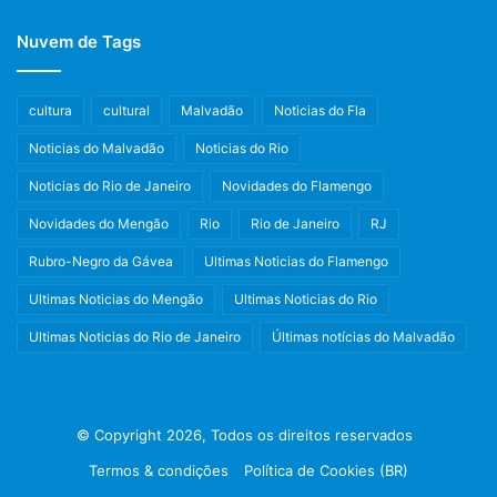
vasto repertório. Versátil e muito requisitado por grandes
Nuvem de Tags
artistas da MPB, entre seus parceiros estão: Maestro
Jobam, Serginho Meriti, Arlindo Cruz, Luis Carlos (Raça
Negra), Marcos Arrojo, Delcio Luis, Antônio Luis, Bedeu,
cultura
cultural
Malvadão
Noticias do Fla
Pedrinho da Flor, Negritude Jr, Bebeto, Carlinhos PQD,
Noticias do Malvadão
Noticias do Rio
Alexandre ,Nilton Ribeiro, Toca Martins.
Noticias do Rio de Janeiro
Novidades do Flamengo
Em suas apresentações destaca-se um bloco com os
Novidades do Mengão
Rio
Rio de Janeiro
RJ
grandes sucessos de Jorge Bem, seu último projeto foi em
Rubro-Negro da Gávea
Ultimas Noticias do Flamengo
2013,
Dhema 25 anos de Sucesso
.
Ultimas Noticias do Mengão
Ultimas Noticias do Rio
No comando das carrapetas entre um show e outro, o
DJ
Ultimas Noticias do Rio de Janeiro
Últimas notícias do Malvadão
Maycon
. Menores de idade não entram. É necessária a
apresentação de documento com foto.
© Copyright 2026, Todos os direitos reservados
Diversas são as opções de ingressos, mesas, pista vip,
pista comum e camarote. Os ingressos podem ser
Termos & condições
Política de Cookies (BR)
adquiridos em todas as lojas South dos Shoppings do Rio