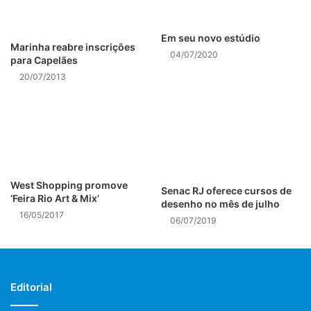
Em seu novo estúdio
Marinha reabre inscrições
04/07/2020
para Capelães
20/07/2013
Bebeto Divulgação
Bebeto
, cantor e compositor, que aos 71 anos e 44 de
West Shopping promove
carreira retornou aos palcos em maio deste ano, no Centro
Senac RJ oferece cursos de
‘Feira Rio Art & Mix’
Cultural João Nogueira, depois de sofrer um acidente
desenho no mês de julho
16/05/2017
vascular cerebral (AVC) em novembro de 2017, ficando 33
06/07/2019
dias num hospital, 13 deles em coma. Depois do susto, o
Rei do Suingue passou por um longo período de
recuperação e teve que reaprender a andar, falar, tocar e
Editorial
cantar.