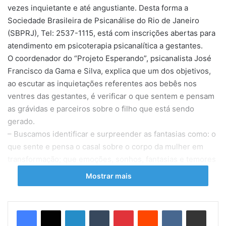
vezes inquietante e até angustiante. Desta forma a
Sociedade Brasileira de Psicanálise do Rio de Janeiro
(SBPRJ), Tel: 2537-1115, está com inscrições abertas para
atendimento em psicoterapia psicanalítica a gestantes.
O coordenador do “Projeto Esperando”, psicanalista José
Francisco da Gama e Silva, explica que um dos objetivos,
ao escutar as inquietações referentes aos bebês nos
ventres das gestantes, é verificar o que sentem e pensam
as grávidas e parceiros sobre o filho que está sendo
gerado.
– Buscamos identificar e surpreender as fantasias como: o
que sente e pensa o casal sobre o corpo da mulher em
transformação; que emoções, sonhos, fantasias e temores
rondam o parto; o que acontece nas relações íntimas e
Mostrar mais
outras questões que estão em cena – destaca o Dr. José
Francisco.
Linkedin
Tumblr
Pinterest
Reddit
VK
Compartilhar via e-mail
O “Projeto Esperando”, da Clínica Social da SBPRJ, busca