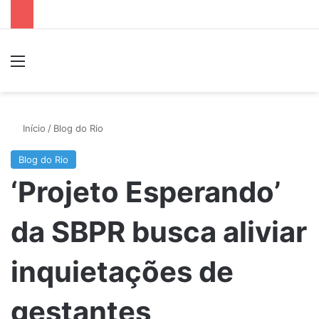
Menu
P
Início
/
Blog do Rio
Blog do Rio
‘Projeto Esperando’
da SBPR busca aliviar
inquietações de
gestantes