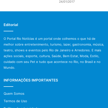
24/01/2017
04/06, 08/06, 11/06, 15/06, 18/06, 22/06 e 25/06, sempre às
22h.
Com um show contemporâneo, dinâmico e alegre, o
Editorial
espetáculo “Ginga Tropical” leva o público para viajar
pelos principais ritmos brasileiros. Cantores, bailarinos e
mulatas atuam e bailam emoldurados nas mais belas
O Portal Rio Notícias é um portal onde colhemos o que há de
melhor sobre entretenimento, turismo, lazer, gastronomia, música,
fantasias mostrando o verdadeiro gingado que é a marca
teatro, shows e eventos pelo Rio de Janeiro e Arredores. E mais
do povo brasileiro em todos os cantos do mundo.
ações sociais, esporte, cultura, Saúde, Bem Estar, Moda, Estilo,
cuidado com seu Pet e tudo que acontece no Rio, no Brasil e no
O show começa com homenagem à Carmem Miranda,
Mundo.
seguida pelas vedetes, ao som do antológico “Ziriguidum”,
celebrando Osvaldo Sargentelli. Mostrando as diferenças
INFORMAÇÕES IMPORTANTES
regionais, a partir da Bahia, do samba do recôncavo,
seguido da capoeira, do maculelê e da mitologia africana
com a dança dos Orixás. Desce até os pampas gaúchos, e
Quem Somos
vai ao norte do país, à festa de Parintins, ao Pará com a
Termos de Uso
internacionalizada lambada, e do nordeste do Brasil,