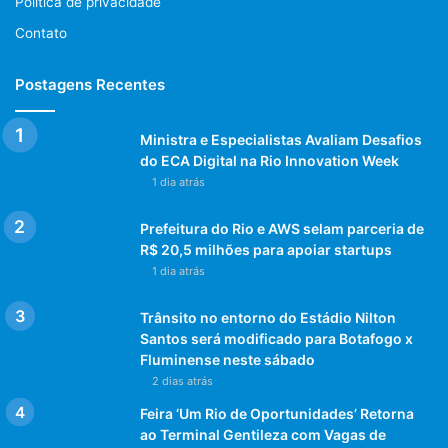
Política de privacidade
apresenta o forró, o maracatu e o frevo.
Contato
De volta ao Rio de Janeiro, vem o samba malandreado, e é
Postagens Recentes
a vez do samba de gafieira. O show então se remete à
Copacabana dos anos 60, revisita a bossa nova e faz uma
passagem de tempo para o momento atual com o pagode,
Ministra e Especialistas Avaliam Desafios
do ECA Digital na Rio Innovation Week
funk carioca e a dança do passinho.
1 dia atrás
O momento apoteótico é ilustrado pelas belíssimas
Prefeitura do Rio e AWS selam parceria de
mulatas que chamam o samba. Os artistas transformam-se
R$ 20,5 milhões para apoiar startups
em foliões, e o público deixa de ser expectador,
1 dia atrás
interagindo e se contagiando com a alegria carioca de se
divertir, terminando numa eterna brincadeira do baile de
Trânsito no entorno do Estádio Nilton
carnaval.
Santos será modificado para Botafogo x
Fluminense neste sábado
2 dias atrás
Serviço:
Feira ‘Um Rio de Oportunidades’ Retorna
ao Terminal Gentileza com Vagas de
Onde: Casarão Ameno Resedá