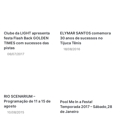
Bilheteria (térreo) – de quinta a terça, das 14h às 22h
www.casaraoamenoreseda.com.br
Espetáculo “Ginga Tropical” leva
diversidade cultural do Brasil ao
Clube da LIGHT apresenta
ELYMAR SANTOS comemora
Casarão Ameno Resedá
festa Flash Back GOLDEN
30 anos de sucessos no
TIMES com sucessos das
Tijuca Tênis
Show apresenta danças típicas e músicas regionais com o
pistas
18/08/2016
tradicional gingado de norte a sul do país
06/07/2017
Quem estiver na cidade maravilhosa para curtir a Copa, vai
poder aproveitar espetáculo “Ginga Tropical”, que no mês
de junho, continua levando ao palco do Casarão Ameno
Resedá o molejo do malandro carioca, o Teatro de Revista,
a alegria do povo baiano, o folclore amazônico e dos
RIO SCENARIUM –
pampas gaúchos, e toda diversidade cultural brasileira. Os
Programação de 11 a 15 de
Pool Me In a Festa!
shows acontecerão sempre aos domingos e nas quartas-
agosto
Temporada 2017 – Sábado,28
de Janeiro
feiras. Em junho, o espetáculo ocorrerá nos dias 01/06,
10/08/2015