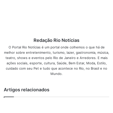
esbaldar nessa noite especial.
Serviço:
Onde: Casarão Ameno Resedá
Artista: Festa “Você Lembra?”
Redação Rio Notícias
Capacidade de público: 500 lugares
O Portal Rio Notícias é um portal onde colhemos o que há de
Classificação etária: 18 anos
melhor sobre entretenimento, turismo, lazer, gastronomia, música,
Endereço: Rua Pedro Américo, 277 – Catete.
teatro, shows e eventos pelo Rio de Janeiro e Arredores. E mais
Telefones: (21) 2556-2427
ações sociais, esporte, cultura, Saúde, Bem Estar, Moda, Estilo,
cuidado com seu Pet e tudo que acontece no Rio, no Brasil e no
Dia e hora do show: 13 de junho, sexta-feira, às 19 horas.
Mundo.
Abertura do Casarão: 19h
Ingresso: R$ 20,00 (antecipado) / R$ 30,00 (na hora)
Cartões de crédito: Diners, Mastercard e Visa
Artigos relacionados
Cartões de débito: todos
Estacionamento? Sim
Venda de Ingresso por site? www.ingressorapido.com.br