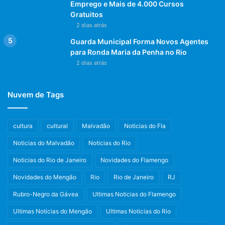
Emprego e Mais de 4.000 Cursos
Artista: Espetáculo “Ginga Tropical”
Gratuitos
Capacidade de público: Mesa – 172 lugares
2 dias atrás
Classificação etária: Livre
Guarda Municipal Forma Novos Agentes
Endereço: Rua Pedro Américo, 277 – Catete.
para Ronda Maria da Penha no Rio
Telefones: (21) 2556-2427
2 dias atrás
Dia e hora do show: 08/06, domingo, às 22h
Abertura do Casarão: 20h30
Nuvem de Tags
Ingresso: R$ 160,00 (mesa) e R$ 100,00 (auditório) – Preço
único
Cartões de crédito: Diners, Mastercard e Visa
cultura
cultural
Malvadão
Noticias do Fla
Cartões de débito: todos
Noticias do Malvadão
Noticias do Rio
Estacionamento? Sim
Venda de Ingresso por site? www.ingressorapido.com.br
Noticias do Rio de Janeiro
Novidades do Flamengo
Bilheteria (térreo) – de quinta a terça, das 14h às 22h
Novidades do Mengão
Rio
Rio de Janeiro
RJ
www.casaraoamenoreseda.com.br
Rubro-Negro da Gávea
Ultimas Noticias do Flamengo
Sobre o Casarão Ameno Resedá
Ultimas Noticias do Mengão
Ultimas Noticias do Rio