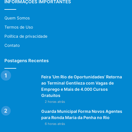
INFORMAÇÕES IMPORTANTES
novos nomes compõem o
secretariado e três novas
secretarias foram
Quem Somos
implantadas. As secretarias
Termos de Uso
municipais de Governo, que
Política de privacidade
terá a frente da pasta o
Contato
deputado federal Rodrigo Bethlem; Especial de Políticas
para Mulheres, administrada por Ana Maria Santos Rocha;
Postagens Recentes
e Especial de Abastecimento e Segurança Alimentar, no
qual o secretário será Wagner Montes Filho. Os novos
secretários são o vice-prefeito Adilson Pires, que ficou
Feira ‘Um Rio de Oportunidades’ Retorna
ao Terminal Gentileza com Vagas de
com a secretaria de Assistência Social; Sérgio Sá Leitão,
Emprego e Mais de 4.000 Cursos
Cultura; Maria Madalena Saint Martin, Urbanismo; e Índio
Gratuitos
da Costa, Esportes e Lazer.
2 horas atrás
Guarda Municipal Forma Novos Agentes
Conheça algumas das novas medidas do segundo mandato
para Ronda Maria da Penha no Rio
do prefeito Eduardo Paes:
6 horas atrás