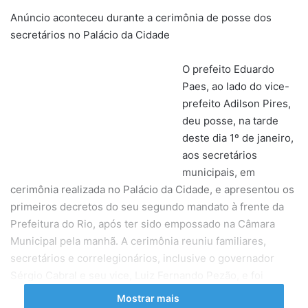
Anúncio aconteceu durante a cerimônia de posse dos
secretários no Palácio da Cidade
O prefeito Eduardo
Paes, ao lado do vice-
prefeito Adilson Pires,
deu posse, na tarde
deste dia 1º de janeiro,
aos secretários
municipais, em
cerimônia realizada no Palácio da Cidade, e apresentou os
primeiros decretos do seu segundo mandato à frente da
Prefeitura do Rio, após ter sido empossado na Câmara
Municipal pela manhã. A cerimônia reuniu familiares,
secretários e correlegionários, inclusive o governador
Sérgio Cabral e seu vice, Luiz Fernando Pezão, e foi
introduzida por um ato ecumênico.
Mostrar mais