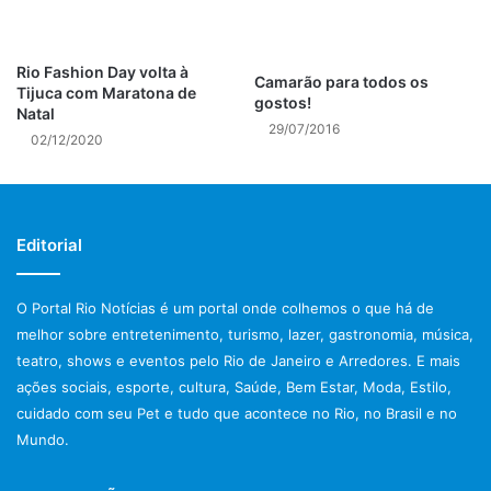
do Conhecimento por toda a cidade para promover a
democratização da informação; a implantação do ponto
biométrico na rede municipal de saúde; regras mais rígidas
Rio Fashion Day volta à
Camarão para todos os
no controle de combustíveis; crédito imobiliário para
Tijuca com Maratona de
gostos!
Natal
funcionários públicos; além da exigência de que todas as
29/07/2016
02/12/2020
salas de pregão eletrônico sejam filmadas e transmitidas
online.
A partir de março, a Nota Carioca vai fazer a devolução dos
Editorial
créditos ao contribuinte em dinheiro direto na conta
corrente e, no segundo semestre, barcas e metrôs já
devem estar integrados ao Bilhete Único Carioca. O
O Portal Rio Notícias é um portal onde colhemos o que há de
melhor sobre entretenimento, turismo, lazer, gastronomia, música,
prefeito ainda irá criar grupos de trabalho para buscarem
teatro, shows e eventos pelo Rio de Janeiro e Arredores. E mais
soluções para a questão dos estacionamentos públicos, da
ações sociais, esporte, cultura, Saúde, Bem Estar, Moda, Estilo,
mobilidade urbana e do saneamento básico na AP4, região
cuidado com seu Pet e tudo que acontece no Rio, no Brasil e no
que compreende Barra, Jacarepaguá e Cidade de Deus.
Mundo.
Para o segundo mandato,