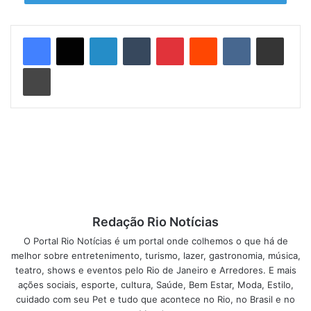
– Vamos trabalhar para que o Rio seja o melhor lugar para
se viver e investir. Mais do que prepararmos grandes
Linkedin
Tumblr
Pinterest
Reddit
VK
Compartilhar via e-mail
eventos, teremos a possibilidade de mostrar nossa
Imprimir
capacidade de cumprir prazos, atingir metas e deixar um
legado efetivo para o desenvolvimento da cidade. Apesar
dos avanços já alcançados, nossos três principais desafios
continuam sendo saúde, educação e transporte. Para isso,
decretei medidas para que o segundo mandato não perca
o ritmo.
O governador Sérgio
Cabral fez questão de
Redação Rio Notícias
ressaltar a parceria
O Portal Rio Notícias é um portal onde colhemos o que há de
entre os governos para
melhor sobre entretenimento, turismo, lazer, gastronomia, música,
a construção de uma
teatro, shows e eventos pelo Rio de Janeiro e Arredores. E mais
cidade melhor:
ações sociais, esporte, cultura, Saúde, Bem Estar, Moda, Estilo,
cuidado com seu Pet e tudo que acontece no Rio, no Brasil e no