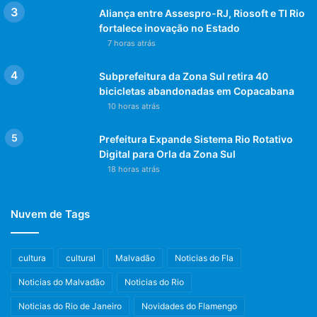
Fábrica de Escolas – implantar o turno único em pleo
Aliança entre Assespro-RJ, Riosoft e TI Rio
menos 35% da rede municipal de ensino até 2016, com
fortalece inovação no Estado
alunos estudando de segunda à sexta, das 8h às 15h.
7 horas atrás
Cerca de R$ 2 bilhões serão investidos na construção de
Subprefeitura da Zona Sul retira 40
quase 300 unidades educacionais.
bicicletas abandonadas em Copacabana
10 horas atrás
Programa 15 Minutos Digital – construção de uma rede de
Naves do Conhecimento por toda a cidade, garantindo que
Prefeitura Expande Sistema Rio Rotativo
exista um desses equipamentos em um raio de pelo
Digital para Orla da Zona Sul
menos 1,5 quilômetro. Serão mais 40 unidades até 2016, o
18 horas atrás
que garantirá a inserção do mundo digital e a promoção do
desenvolvimento social por meio do acesso à informação e
Nuvem de Tags
às inovações tecnológicas.
Ponto biométrico – prazo de 180 dias para a implantação
cultura
cultural
Malvadão
Noticias do Fla
do Registro Biométrico do Ponto na rede municipal de
Noticias do Malvadão
Noticias do Rio
saúde. A partir do segundo semestre de 2013, será
Noticias do Rio de Janeiro
Novidades do Flamengo
possível controlar e apurar a frequência dos profissionais