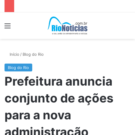
Menu
P
Início
/
Blog do Rio
Blog do Rio
Prefeitura anuncia
conjunto de ações
para a nova
administração