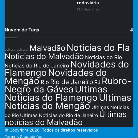
rodoviária
2 dias atrás
Nuvem de Tags
Noticias do Fla
Malvadão
cultura
cultural
Noticias do Malvadão
Noticias do Rio
Novidades do
Noticias do Rio de Janeiro
Flamengo
Novidades do
Mengão
Rubro-
Rio de Janeiro
Rio
RJ
Negro da Gávea
Ultimas
Noticias do Flamengo
Ultimas
Noticias do Mengão
Ultimas Noticias
Últimas
do Rio
Ultimas Noticias do Rio de Janeiro
notícias do Malvadão
© Copyright 2026, Todos os direitos reservados
Termos & condições