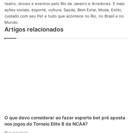
Se houver crianças pequenas, recomenda-se que se
teatro, shows e eventos pelo Rio de Janeiro e Arredores. E mais
ações sociais, esporte, cultura, Saúde, Bem Estar, Moda, Estilo,
mantenha afastado de animais de estimação que possam
cuidado com seu Pet e tudo que acontece no Rio, no Brasil e no
prejudicar as crianças. Animais de estimação como os cães
Mundo.
grandes são ideais para famílias com crianças mais velhas.
Artigos relacionados
No entanto, cães com bom comportamento podem estar
perto de crianças pequenas.
Prós e contras da adoção do animal de
estimação
A adoção de um animal pode ser um momento
inesquecível para toda a família. Há inúmeras coisas a
considerar antes de se tomar a decisão de adotar um
animal.
Prós :
O que devo considerar ao fazer esporte bet pré aposta
Os animais de estimação fornecem um elemento de
nos jogos do Torneio Elite 8 da NCAA?
responsabilidade e podem mostrar aos seus filhos como