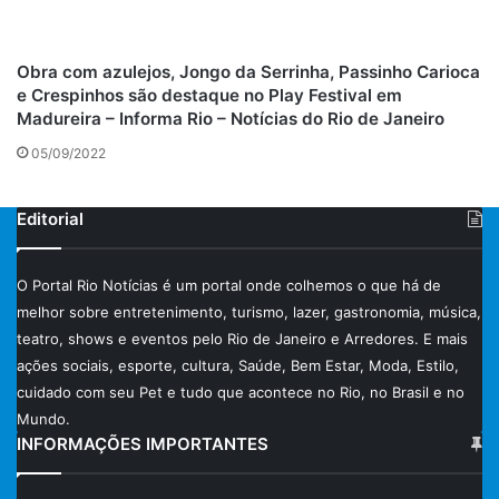
Discutiremos algumas ideias para os novos donos de
animais de estimação estarem a par. Estas são apenas
algumas das muitas coisas que os indivíduos devem estar
Obra com azulejos, Jongo da Serrinha, Passinho Carioca
cientes quando adotam um animal de estimação.
e Crespinhos são destaque no Play Festival em
Madureira – Informa Rio – Notícias do Rio de Janeiro
É essencial lembrar que os animais de estimação precisam
05/09/2022
de atenção e tempo. Eles precisam de companhia quando
estão por conta própria e também de tempo para brincar
Editorial
com os seus donos.
Nunca é tarde demais para começar o processo de treino
O Portal Rio Notícias é um portal onde colhemos o que há de
do seu animal de estimação, mesmo que seja adulto.
melhor sobre entretenimento, turismo, lazer, gastronomia, música,
Muitos animais são muito receptivos à instrução e podem
teatro, shows e eventos pelo Rio de Janeiro e Arredores. E mais
ajudá-los a desenvolver hábitos adequados logo desde o
ações sociais, esporte, cultura, Saúde, Bem Estar, Moda, Estilo,
início.
cuidado com seu Pet e tudo que acontece no Rio, no Brasil e no
Mundo.
INFORMAÇÕES IMPORTANTES
O aspecto mais importante para os donos de animais de
estimação é assegurar que todos os seus animais de