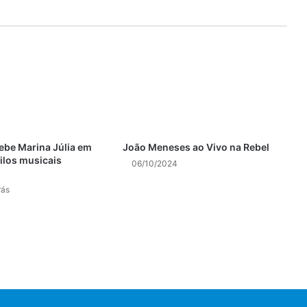
be Marina Júlia em
João Meneses ao Vivo na Rebel
ilos musicais
06/10/2024
rás