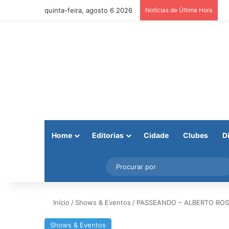
quinta-feira, agosto 6 2026
Notícias de Última Hora
Home
Editorias
Cidade
Clubes
D
Facebook
X
Instagram
Barra Lateral
Início
/
Shows & Eventos
/
PASSEANDO – ALBERTO ROSEN
Shows & Eventos