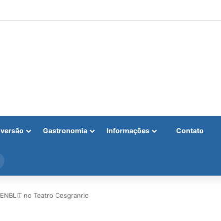
iversão
Gastronomia
Informações
Contato
Procurar
por
BLIT no Teatro Cesgranrio