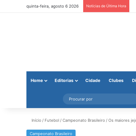
quinta-feira, agosto 6 2026
Notícias de Última Hora
Home
Editorias
Cidade
Clubes
D
Facebook
X
Instagram
Barra Lateral
Início
/
Futebol
/
Campeonato Brasileiro
/
Os maiores jej
Campeonato Brasileiro