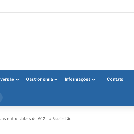
iversão
Gastronomia
Informações
Contato
Procurar
por
uns entre clubes do G12 no Brasileirão