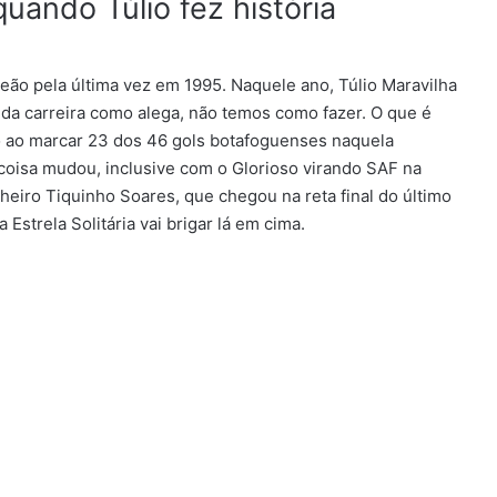
ando Túlio fez história
eão pela última vez em 1995. Naquele ano, Túlio Maravilha
o da carreira como alega, não temos como fazer. O que é
ro ao marcar 23 dos 46 gols botafoguenses naquela
coisa mudou, inclusive com o Glorioso virando SAF na
heiro Tiquinho Soares, que chegou na reta final do último
 Estrela Solitária vai brigar lá em cima.