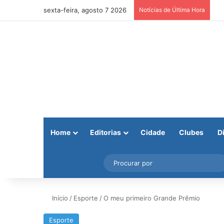
sexta-feira, agosto 7 2026
Notícias de Última Hora
Home
Editorias
Cidade
Clubes
D
Facebook
X
Instagram
Barra Lateral
Início
/
Esporte
/
O meu primeiro Grande Prêmio
Esporte