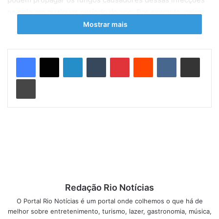
na pele em qualquer período do ano. Por exemplo, calçar
meias e sapatos sem secar muito bem os pés, pode
Mostrar mais
desencadear um quadro de micose na pele ou nas
próprias unhas.
Linkedin
Tumblr
Pinterest
Reddit
VK
Compartilhar via e-mail
As micoses podem ser transmitidas, inclusive, através do
Imprimir
contato com animais que tenham a doença. O tipo comum
de micose que se desenvolve nos cachorros é a Tinha,
causada pelo fungo Microsporum Canis, que pode ser
transmitido entre cães, gatos e pessoas. Nos gatos, o tipo
de micose mais comum é a trichophyton mentagrophytes,
que também pode chegar até os humanos.
É importante sempre examinar os animais – lesões pelo
corpo ou ausência de pelos em regiões específicas podem
Redação Rio Notícias
indicar a presença de micoses. Nesses casos, é essencial
O Portal Rio Notícias é um portal onde colhemos o que há de
levar o animal para uma consulta com um veterinário para
melhor sobre entretenimento, turismo, lazer, gastronomia, música,