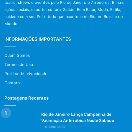
O “pano branco” é uma das micoses mais populares e
teatro, shows e eventos pelo Rio de Janeiro e Arredores. E mais
causam pequenas manchas brancas e escamosas na pele
ações sociais, esporte, cultura, Saúde, Bem Estar, Moda, Estilo,
do pescoço, braço, tronco e rosto. Já as onicomicoses
cuidado com seu Pet e tudo que acontece no Rio, no Brasil e no
atacam as unhas tanto dos pés quanto das mãos,
Mundo.
tornando-as fracas e com uma coloração mais escurecida
e podem até causar sua perda.
INFORMAÇÕES IMPORTANTES
Mesmo sem sentir dores ou coceiras, busque um
Quem Somos
dermatologista caso surja alguma mancha na pele,
Termos de Uso
independente de sua coloração. Mesmo não se tratando
Política de privacidade
de uma micose, o surgimento de manchas no corpo
normalmente indica que algo na saúde não vai bem e é
Contato
melhor procurar auxílio médico o quanto antes para evitar
maiores complicações decorrentes de algo que pode
Postagens Recentes
parecer inofensivo.
Rio de Janeiro Lança Campanha de
Post Views:
978
Vacinação Antirrábica Neste Sábado
4 horas atrás