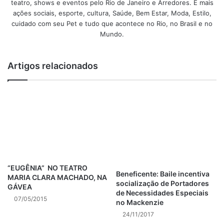
que ele confirme a existência da micose e prescreva o
teatro, shows e eventos pelo Rio de Janeiro e Arredores. E mais
tratamento ideal.
ações sociais, esporte, cultura, Saúde, Bem Estar, Moda, Estilo,
cuidado com seu Pet e tudo que acontece no Rio, no Brasil e no
Mundo.
Vale lembrar que, assim como nas pessoas, os fungos se
desenvolvem mais facilmente quando o sistema
imunológico não está fortalecido, por isso, tanto médicos
Artigos relacionados
quanto veterinários podem, ainda, prescrever uma terapia
com outros tipos de medicações para fortalecer a
imunidade do corpo, além de indicar os antifúngicos.
As micoses podem causar coceiras e atingir regiões mais
profundas da pele, gerando um quadro infeccioso de
tratamento mais difícil e demorado. A melhor forma de
aumentar as chances de erradicar o problema é iniciar um
“EUGÊNIA” NO TEATRO
Beneficente: Baile incentiva
tratamento assim que a micose for percebida.
MARIA CLARA MACHADO, NA
socialização de Portadores
GÁVEA
de Necessidades Especiais
07/05/2015
É importante, também, utilizar o medicamento adequado,
no Mackenzie
que pode ser tópico (como uma pomada) ou via oral e deve
24/11/2017