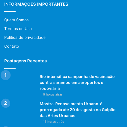
INFORMAÇÕES IMPORTANTES
DNA é amplificado;
Se houver material genético do SARS-CoV-2 na
Quem Somos
amostra, sondas específicas detectam a sua presença
Termos de Uso
e emitem um sinal que é captado pelo equipamento,
sendo traduzido em resultado positivo;
Política de privacidade
Em caso de resultado positivo, a suspeita da COVID-
Contato
19 é confirmada.
Postagens Recentes
SERVIÇO – Drive-thru para teste de diagnóstico pelo
método RT-PCR da COVID-19
Rio intensifica campanha de vacinação
Clínica Felippe Mattoso
contra sarampo em aeroportos e
Unidade Barra Américas (Av. Das Américas, 4303 – Barra
rodoviária
da Tijuca – Rio de Janeiro/RJ)
9 horas atrás
Agendamento: (21) 99127-2097
Mostra ‘Renascimento Urbano’ é
prorrogada até 20 de agosto no Galpão
Labs a+
das Artes Urbanas
13 horas atrás
Unidade Madureira (Av. Américo Brasiliense, 263 –