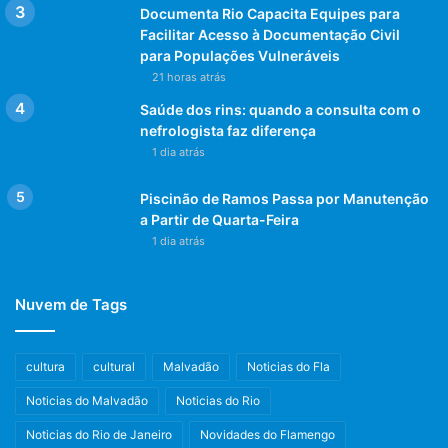
Madureira – Rio de Janeiro/RJ)
Documenta Rio Capacita Equipes para
Agendamento: (21) 2538-3600
Facilitar Acesso à Documentação Civil
para Populações Vulneráveis
21 horas atrás
Post Views:
958
Saúde dos rins: quando a consulta com o
nefrologista faz diferença
COVID-19
DRIVE THRU
MEDICINA
1 dia atrás
Rio
Rio de Janeiro
RJ
Piscinão de Ramos Passa por Manutenção
a Partir de Quarta-Feira
1 dia atrás
Nuvem de Tags
cultura
cultural
Malvadão
Noticias do Fla
Noticias do Malvadão
Noticias do Rio
Noticias do Rio de Janeiro
Novidades do Flamengo