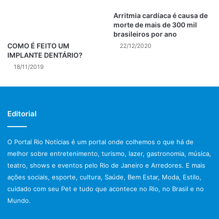
padrão-ouro no diagnóstico da COVID-19, cuja
Arritmia cardíaca é causa de
confirmação é obtida por meio da detecção do RNA do
morte de mais de 300 mil
SARS-CoV-2 na amostra analisada, preferencialmente
brasileiros por ano
COMO É FEITO UM
obtida de raspado (swab) de nasofaringe, isto é, material
22/12/2020
IMPLANTE DENTÁRIO?
obtido da mucosa do fundo do nariz com uma haste
18/11/2019
flexível. A coleta pode ser feita a partir do terceiro dia após
o início dos sintomas e até o sétimo dia, pois ao final desse
período a quantidade de RNA tende a diminuir. Ou seja, o
teste RT-PCR identifica o vírus no período em que está
Editorial
ativo na nasofaringe, tornando possível aplicar a conduta
médica apropriada. O teste baseia-se no método de PCR,
O Portal Rio Notícias é um portal onde colhemos o que há de
seguindo protocolo do Hospital Universitário Charité
melhor sobre entretenimento, turismo, lazer, gastronomia, música,
(Berlim, Alemanha) e validado de acordo com as normas do
teatro, shows e eventos pelo Rio de Janeiro e Arredores. E mais
Colégio Americano de Patologistas (CAP).
ações sociais, esporte, cultura, Saúde, Bem Estar, Moda, Estilo,
cuidado com seu Pet e tudo que acontece no Rio, no Brasil e no
Passo a passo do método RT-PCR:
Mundo.
Transforma RNA do vírus em DNA;